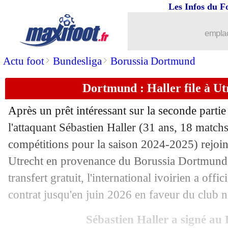
Les Infos du F
18/08
Man Utd
: Amorim fier de son équipe
emplac
18/08
Monaco
: Zakaria, un obstacle pour A
>
>
Actu foot
Bundesliga
Borussia Dortmund
18/08
Man City
: prix fixé pour Ederson
Dortmund : Haller file à Utr
18/08
Lorient
: Kalulu part à l'Aris Limassol
Après un prêt intéressant sur la seconde parti
18/08
Naples
: coup dur pour Lukaku
l'attaquant Sébastien
Haller
(31 ans, 18 matchs 
compétitions pour la saison 2024-2025) rejoin
18/08
Palace
: Eze, la mise au point de Glas
Utrecht en provenance du Borussia Dortmund. 
transfert gratuit, l'international ivoirien a off
18/08
Monaco
: Dortmund surveille aussi B
contrat jusqu'en juin 2026 en faveur du club n
18/08
VIDEO
: Luis Enrique chambre Beral
Sébastien Haller a signé au