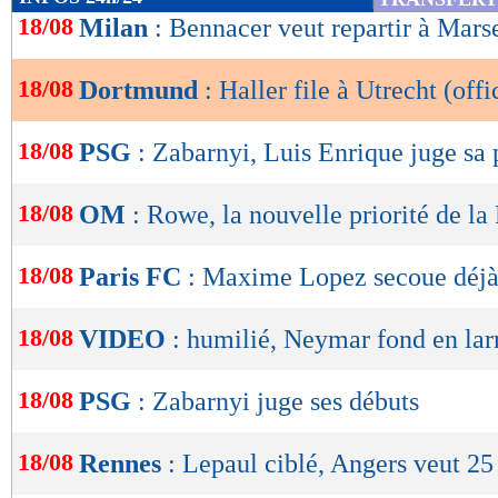
de
18/08
Milan
: Bennacer veut repartir à Marse
lecture
18/08
Dortmund
: Haller file à Utrecht (offi
OK
18/08
PSG
: Zabarnyi, Luis Enrique juge sa
18/08
OM
: Rowe, la nouvelle priorité de l
18/08
Paris FC
: Maxime Lopez secoue déjà
18/08
VIDEO
: humilié, Neymar fond en lar
18/08
PSG
: Zabarnyi juge ses débuts
18/08
Rennes
: Lepaul ciblé, Angers veut 25