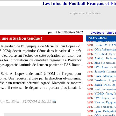
Nice
: l'OM, Clau
31/07
Les Infos du Football Français et E
Gérone
: la Rom
31/07
Barça
: Raphinha 
31/07
emplacement publicitaire
JO
: un sabreur f
31/07
Amical
: Reims s
31/07
Nantes
: Stuttga
31/07
JO (f)
: sanction
31/07
publié le
31/07/2024 à 10h22
Rennes
: Gallon 
31/07
LiveScore
-
clubs 
EdF (JO)
: l'Arg
31/07
une situation tendue !
INFOS 24h/24
Man City
: Guard
31/07
Droits TV
: DAZN
31/07
é, le gardien de l'Olympique de Marseille Pau
Lopez
(29
OM
: Aubameyang
31/07
3-2024) devait rejoindre Côme dans le cadre d'un prêt
Al-Ittihad
: Eders
31/07
 d'euros, avant l'échec de cette opération en raison des
Amical
: Toulous
31/07
près les informations du quotidien régional La Provence
Juve
: le message
31/07
pas apprécié l'attitude de l'ancien portier de l'AS Roma.
OM
: Amavi va fi
31/07
Sassuolo
: Laurie
31/07
 Serie A, Lopez a demandé à l'OM de l'argent pour
Caen
: Mbappé no
31/07
Côme. Une requête refusée par la direction olympienne,
Bordeaux
: Anger
31/07
èse d'un transfert définitif. Agacé, Marseille se montre
Barça
: Flick, l
31/07
z : il reste sur le départ et ne portera plus jamais le
Real
: un mercato
31/07
VIDEO
: Yoro, l'
31/07
OM
: Lopez, une 
31/07
en Da Silva - 31/07/24 à 10h22
Nice
: un Égyptie
31/07
Real
: Mbappé, An
31/07
Lyon
: Paris prêt 
31/07
OM
: la nouvelle
31/07