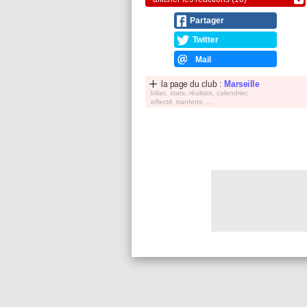
Partager
Twitter
Mail
la page du club :
Marseille
bilan, stats, réultats, calendrier,
effectif, tranferts, ...