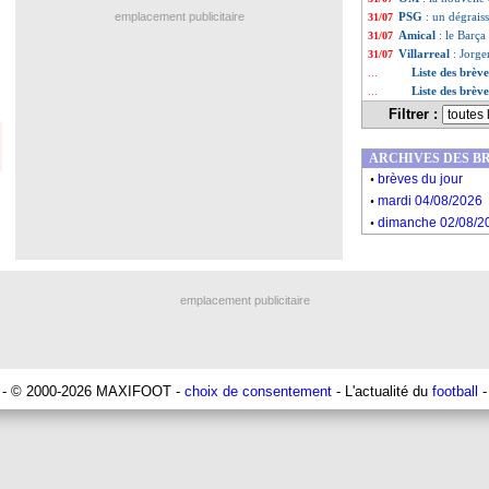
emplacement publicitaire
PSG
: un dégrais
31/07
Amical
: le Barça
31/07
Villarreal
: Jorge
31/07
Liste des brève
...
Liste des brève
...
Filtrer :
ARCHIVES DES B
.
brèves du jour
.
mardi 04/08/2026
.
dimanche 02/08/2
emplacement publicitaire
- © 2000-2026 MAXIFOOT -
choix de consentement
- L'actualité du
football
-