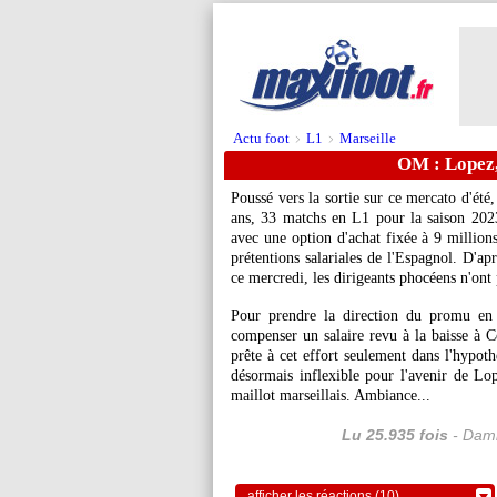
Actu foot
L1
Marseille
>
>
OM : Lopez, 
Poussé vers la sortie sur ce mercato d'ét
ans, 33 matchs en L1 pour la saison 202
avec une option d'achat fixée à 9 millions
prétentions salariales de l'Espagnol. D'a
ce mercredi, les dirigeants phocéens n'ont 
Pour prendre la direction du promu en
compenser un salaire revu à la baisse à 
prête à cet effort seulement dans l'hypoth
désormais inflexible pour l'avenir de Lope
maillot marseillais. Ambiance...
Lu 25.935 fois
- Dami
afficher les réactions (10)