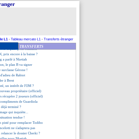
ss voulait un autre cadre
tranger
a confiante pour Dovbyk
a bien recalé les Saoudiens
rançais aux couleurs de l'OM !
'impose au Japon
rt surveille Mohamed
 validée pour le Canada !
se rapproche de Nice
de L1
-
Tableau mercato L1
-
Transferts étranger
entine, Mateta évoque le passif
TRANSFERTS
iola inquiet pour Haaland
, prix encore à la baisse ?
 a parlé à Nketiah
on, le plan B va signer
e surclasse Gérone !
 d'adieu de Rabiot
ler à Brest
nté, un intérêt de l'OM ?
uveau propriétaire (officiel)
s récupère 2 joueurs (officiel)
es compliments de Guardiola
 déjà terminé ?
image qui inquiète...
situation tendue !
n pisté pour remplacer Todibo
celotti ne s'adaptera pas
à relancer le dossier Cherki ?
 offre pour Nketiah