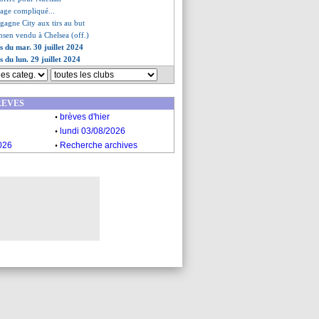
sage compliqué...
 gagne City aux tirs au but
nsen vendu à Chelsea (off.)
s du mar. 30 juillet 2024
s du lun. 29 juillet 2024
REVES
.
brèves d'hier
.
lundi 03/08/2026
.
026
Recherche archives