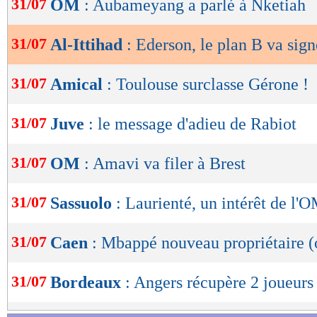
31/07
OM
: Aubameyang a parlé à Nketiah
de
lecture
31/07
Al-Ittihad
: Ederson, le plan B va sign
OK
31/07
Amical
: Toulouse surclasse Gérone !
31/07
Juve
: le message d'adieu de Rabiot
31/07
OM
: Amavi va filer à Brest
31/07
Sassuolo
: Laurienté, un intérêt de l'
31/07
Caen
: Mbappé nouveau propriétaire (o
31/07
Bordeaux
: Angers récupère 2 joueurs 