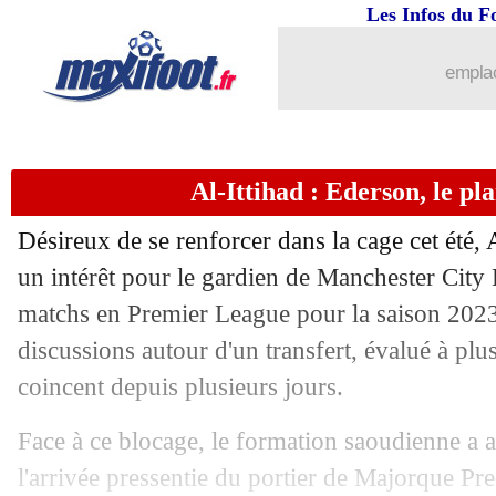
31/07
Man City
: Guardiola, Alvarez dédram
Les Infos du F
31/07
PSG
: Kimmich, un dossier trop comp
emplac
31/07
Dortmund
: Füllkrug, West Ham avan
Al-Ittihad : Ederson, le pl
31/07
OM
: Nice répond à la rumeur Mbem
Désireux de se renforcer dans la cage cet été, 
31/07
Atalanta
: Koopmeiners, la Juve offr
un intérêt pour le gardien de Manchester Cit
matchs en Premier League pour la saison 2023
31/07
Nice
: l'OM, Clauss voulait un autre c
discussions autour d'un transfert, évalué à plu
31/07
Gérone
: la Roma confiante pour Dov
coincent depuis plusieurs jours.
Face à ce blocage, le formation saoudienne a a
31/07
Barça
: Raphinha a bien recalé les Sa
l'arrivée pressentie du portier de Majorque P