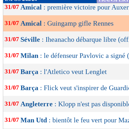
de
31/07
Amical
: première victoire pour Auxer
lecture
31/07
Amical
: Guingamp gifle Rennes
OK
31/07
Séville
: Iheanacho débarque libre (off
31/07
Milan
: le défenseur Pavlovic a signé (
31/07
Barça
: l'Atletico veut Lenglet
31/07
Barça
: Flick veut s'inspirer de Guardi
31/07
Angleterre
: Klopp n'est pas disponibl
31/07
Man Utd
: bientôt le feu vert pour Ma