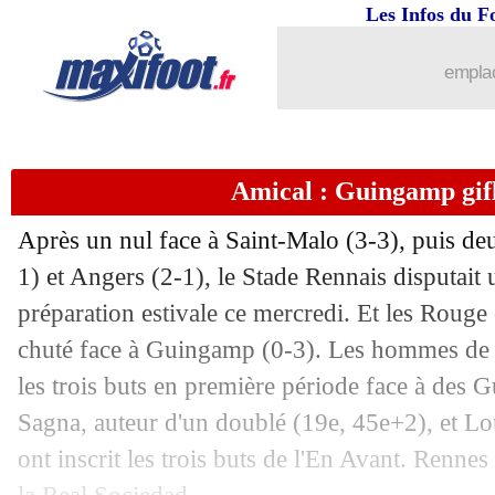
Les Infos du F
31/07
EdF (f)
: Karchaoui est soulagée
emplac
31/07
EdF (f)
: "la mission est remplie" pou
31/07
JO (f)
: le Canada verra bien les quarts
Amical : Guingamp gif
31/07
JO (f)
: le classement du groupe A (Fr
Après un nul face à Saint-Malo (3-3), puis deu
31/07
JO (f)
: Nouvelle-Zélande 1-2 France (
1) et Angers (2-1), le Stade Rennais disputait
préparation estivale ce mercredi. Et les Rouge
31/07
Amical
: Lyon bute sur le Torino
chuté face à Guingamp (0-3). Les hommes de 
les trois buts en première période face à des G
31/07
Amical
: Brest s'incline face à Naples
Sagna, auteur d'un doublé (19e, 45e+2), et Lo
ont inscrit les trois buts de l'En Avant. Renne
31/07
Amical
: Monaco gagne enfin