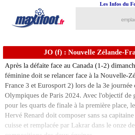
...
brèves d'AUJOURD'HUI ( 6 août 202
Les Infos du F
...
Liste des brèves du jeu. 1 août 2024
emplac
31/07
JO Paris 2024
: le tableau des médaill
JO (f) : Nouvelle Zélande-Fr
31/07
Benfica
: visite médicale jeudi pour S
Après la défaite face au Canada (1-2) dimanch
31/07
OM
: un accord annoncé pour Corneli
féminine doit se relancer face à la Nouvelle-Z
France 3 et Eurosport 2) lors de la 3e journé
31/07
JO (f)
: le programme des quarts de fin
Olympiques de Paris 2024. Avec l'objectif de 
31/07
EdF (f)
: Karchaoui est soulagée
pour les quarts de finale à la première place, l
Hervé Renard doit composer sans sa capitaine 
31/07
EdF (f)
: "la mission est remplie" pou
cuisse et remplacée par Lakrar dans le onze de 