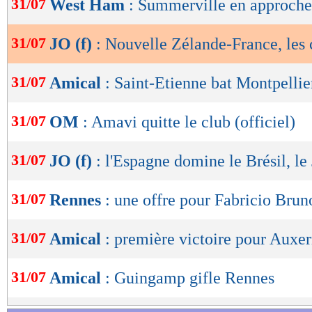
31/07
West Ham
: Summerville en approche
de
lecture
31/07
JO (f)
: Nouvelle Zélande-France, les
OK
31/07
Amical
: Saint-Etienne bat Montpellie
31/07
OM
: Amavi quitte le club (officiel)
31/07
JO (f)
: l'Espagne domine le Brésil, l
31/07
Rennes
: une offre pour Fabricio Brun
31/07
Amical
: première victoire pour Auxer
31/07
Amical
: Guingamp gifle Rennes