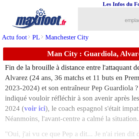
Les Infos du F
31/07
Amical
: Le Havre tient en échec Alk
emplac
31/07
West Ham
: Summerville en approche
>
>
Actu foot
PL
Manchester City
31/07
JO (f)
: Nouvelle Zélande-France, les
Man City : Guardiola, Alvar
31/07
Amical
: Saint-Etienne bat Montpellie
Fin de la brouille à distance entre l'attaquant 
31/07
OM
: Amavi quitte le club (officiel)
Alvarez
(24 ans, 36 matchs et 11 buts en Prem
2023-2024) et son entraîneur Pep Guardiola ? 
31/07
JO (f)
: l'Espagne domine le Brésil, l
indiqué vouloir réfléchir à son avenir après l
2024 (
voir ici
), le coach espagnol s'était impat
31/07
Rennes
: une offre pour Fabricio Brun
Néanmoins, l'avant-centre a calmé la situation.
31/07
Amical
: première victoire pour Auxer
"Oui, j'ai vu ce que Pep a dit... Je n'ai rien dit