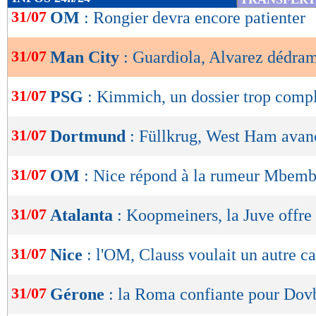
de
31/07
OM
: Rongier devra encore patienter
lecture
31/07
Man City
: Guardiola, Alvarez dédram
OK
31/07
PSG
: Kimmich, un dossier trop comp
31/07
Dortmund
: Füllkrug, West Ham avan
31/07
OM
: Nice répond à la rumeur Mbem
31/07
Atalanta
: Koopmeiners, la Juve offr
31/07
Nice
: l'OM, Clauss voulait un autre c
31/07
Gérone
: la Roma confiante pour Dov