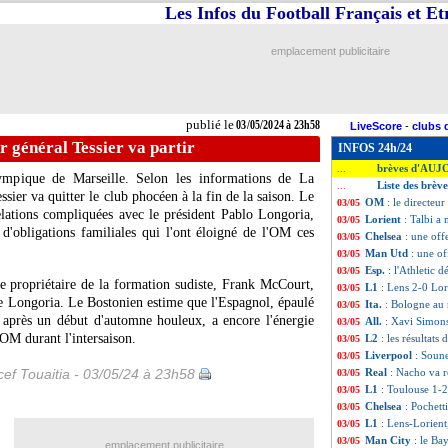
Les Infos du Football Français et E
emplacement publicitaire
publié le
03/05/2024 à 23h58
LiveScore
-
clubs 
r général Tessier va partir
INFOS 24h/24
brèves d'AUJ
...
ympique de Marseille. Selon les informations de La
Liste des brèv
...
sier va quitter le club phocéen à la fin de la saison. Le
OM
: le directeur
03/05
relations compliquées avec le président Pablo Longoria,
Lorient
: Talbi a
03/05
 d'obligations familiales qui l'ont éloigné de l'OM ces
Chelsea
: une of
03/05
Man Utd
: une of
03/05
Esp.
: l'Athletic d
03/05
propriétaire de la formation sudiste, Frank McCourt,
L1
: Lens 2-0 Lori
03/05
de Longoria. Le Bostonien estime que l'Espagnol, épaulé
Ita.
: Bologne au 
03/05
 après un début d'automne houleux, a encore l'énergie
All.
: Xavi Simons
03/05
OM durant l'intersaison.
L2
: les résultats 
03/05
Liverpool
: Soune
03/05
ef Touaitia - 03/05/24 à 23h58
Real
: Nacho va 
03/05
L1
: Toulouse 1-2
03/05
Chelsea
: Pochett
03/05
L1
: Lens-Lorient
03/05
Man City
: le Ba
03/05
emplacement publicitaire