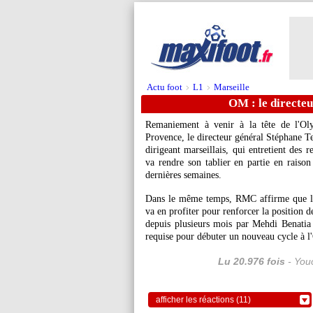
Actu foot
L1
Marseille
>
>
OM : le directeu
Remaniement à venir à la tête de l'Ol
Provence, le directeur général Stéphane Tes
dirigeant marseillais, qui entretient des 
va rendre son tablier en partie en raison
dernières semaines.
Dans le même temps, RMC affirme que le 
va en profiter pour renforcer la position 
depuis plusieurs mois par Mehdi Benatia
requise pour débuter un nouveau cycle à l'
Lu 20.976 fois
- Youc
afficher les réactions (11)