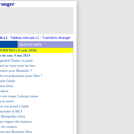
tranger
de L1
-
Tableau mercato L1
-
Transferts étranger
TRANSFERTS
OURD'HUI ( 8 août 2026)
es du sam. 4 mai 2024
 général Tessier va partir
 mal au coeur pour les fans
fensive pour Messinho ?
fre en préparation pour Olise ?
épite Getafe
ent (fini)
ralenti
 voit rouge, Leipzig craque
de la soirée
ss s'en prend à Salah
rejoindre la MLS
 Montpellier (fini)
ino s'agace des rumeurs
, les compos
yern suit Bernardo Silva