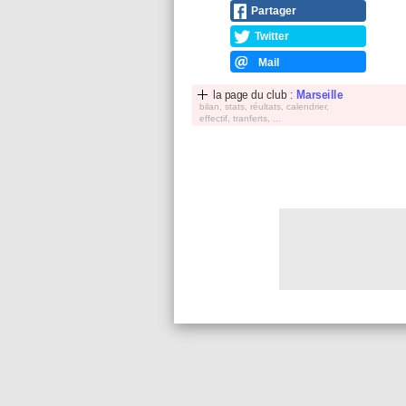
Partager
Twitter
Mail
la page du club :
Marseille
bilan, stats, réultats, calendrier,
effectif, tranferts, ...