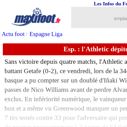
Les Infos du F
emplac
>
Actu foot
Espagne Liga
Esp. : l'Athletic dépi
Sans victoire depuis quatre matchs, l'Athletic 
battant Getafe (0-2), ce vendredi, lors de la 3
basque a pu compter sur un doublé d'Iñaki Wi
passes de Nico Williams avant de perdre Alvar
exclus. En infériorité numérique, le vainqueur
bon et a même vu Greenwood manquer un pena
7 tirs tentés contre 33 pour l'adversaire qui p