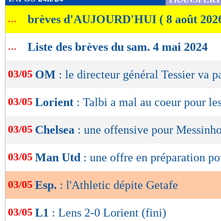
de
...
brèves d'AUJOURD'HUI ( 8 août 202
lecture
OK
...
Liste des brèves du sam. 4 mai 2024
03/05
OM
: le directeur général Tessier va pa
03/05
Lorient
: Talbi a mal au coeur pour le
03/05
Chelsea
: une offensive pour Messinho
03/05
Man Utd
: une offre en préparation po
03/05
Esp.
: l'Athletic dépite Getafe
03/05
L1
: Lens 2-0 Lorient (fini)