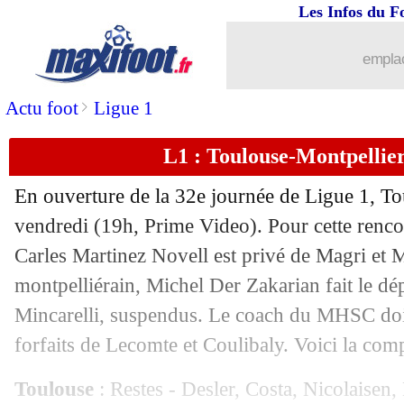
Les Infos du F
03/05
Lorient
: Talbi a mal au coeur pour le
emplac
03/05
Chelsea
: une offensive pour Messinho
>
Actu foot
Ligue 1
03/05
Man Utd
: une offre en préparation po
L1 : Toulouse-Montpellier
03/05
Esp.
: l'Athletic dépite Getafe
En ouverture de la 32e journée de Ligue 1, To
03/05
L1
: Lens 2-0 Lorient (fini)
vendredi (19h, Prime Video). Pour cette rencon
Carles Martinez Novell est privé de Magri et M
03/05
Ita.
: Bologne au ralenti
montpelliérain, Michel Der Zakarian fait le d
Mincarelli, suspendus. Le coach du MHSC doi
03/05
All.
: Xavi Simons voit rouge, Leipzig
forfaits de Lecomte et Coulibaly. Voici la com
03/05
L2
: les résultats de la soirée
Toulouse
: Restes - Desler, Costa, Nicolaisen, 