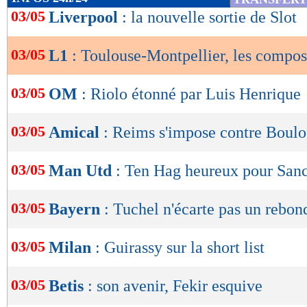
de
03/05
Liverpool
: la nouvelle sortie de Slot
Lu 3.008 fois
- Youcef Touaitia 
lecture
03/05
L1
: Toulouse-Montpellier, les compos
OK
03/05
OM
: Riolo étonné par Luis Henrique
03/05
Amical
: Reims s'impose contre Boul
03/05
Man Utd
: Ten Hag heureux pour San
03/05
Bayern
: Tuchel n'écarte pas un rebo
03/05
Milan
: Guirassy sur la short list
03/05
Betis
: son avenir, Fekir esquive