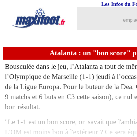
Les Infos du F
03/05
Man Utd
: Ten Hag heureux pour San
emplac
03/05
Bayern
: Tuchel n'écarte pas un rebo
03/05
Milan
: Guirassy sur la short list
Atalanta : un "bon score" 
03/05
Betis
: son avenir, Fekir esquive
Bousculée dans le jeu, l’Atalanta a tout de mê
03/05
Euro 2024
: l'UEFA opte pour des list
l’Olympique de Marseille (1-1) jeudi à l’occasi
de la Ligue Europa. Pour le buteur de la Dea,
03/05
Prix Marc-Vivien Foé
: les 3 finaliste
9 matchs et 6 buts en C3 cette saison), ce nul 
bon résultat.
03/05
Atletico
: Oblak vers un départ estival
"Le 1-1 est un bon score, on savait que l'ambian
03/05
Dortmund
: un retour de Klopp étudié
L'OM est moins bon à l'extérieur ? Ce sera équ