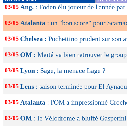
de
03/05
Ang.
: Foden élu joueur de l'année pa
lecture
03/05
Atalanta
: un "bon score" pour Scama
OK
03/05
Chelsea
: Pochettino prudent sur son a
03/05
OM
: Meïté va bien retrouver le grou
03/05
Lyon
: Sage, la menace Lage ?
03/05
Lens
: saison terminée pour El Aynaou
03/05
Atalanta
: l'OM a impressionné Croch
03/05
OM
: le Vélodrome a bluffé Gasperini