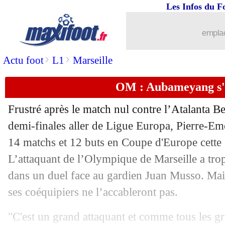
Les Infos du F
03/05
Dortmund
: clap de fin pour Reus !
emplac
03/05
Reims
: on connaît le remplaçant de St
>
>
Actu foot
L1
Marseille
03/05
Real
: Courtois sera titulaire contre C
OM : Aubameyang s'
03/05
Liverpool
: Salah, Klopp éteint l'ince
Frustré après le match nul contre l’Atalanta B
demi-finales aller de Ligue Europa,
Pierre-E
03/05
Man Utd
: Ten Hag rêvait bien de Ka
14 matchs et 12 buts en Coupe d'Europe cette 
03/05
L’attaquant de l’Olympique de Marseille a tro
Lens
: Haise prépare la saison prochai
dans un duel face au gardien Juan Musso. Mai
03/05
Barça
: un possible prêt en L1 pour R
ses coéquipiers ne l’accableront pas.
03/05
OM
: Mbemba dédie son but à Auba
"C'est un grand attaquant et comme tous les gr