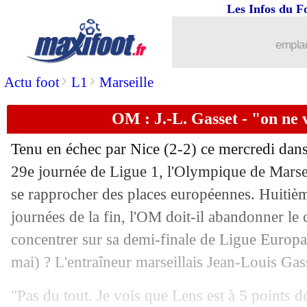
Les Infos du F
25/04
Lille
: Fonseca reste positif
emplac
25/04
PSG
: un accord avec Mayulu
>
>
Actu foot
L1
Marseille
25/04
Barça
: rebondissement aussi pour S. 
OM : J.-L. Gasset - "on ne 
25/04
Liverpool
: Foden dégoûté du départ 
Tenu en échec par Nice (2-2) ce mercredi dans
29e journée de Ligue 1, l'Olympique de Marse
25/04
PSG
: Leipzig confiant pour conserve
se rapprocher des places européennes. Huitiè
25/04
journées de la fin, l'OM doit-il abandonner l
Monaco
: un grand succès pour Hütter
concentrer sur sa demi-finale de Ligue Europa f
25/04
Lille
: le discours musclé de Létang
mai) ? L'entraîneur marseillais Jean-Louis Gas
25/04
OM
: Balerdi dégoûté après le nul con
"Pas du tout. Je vois que Lens est à 5 points de