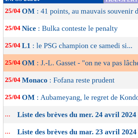
de
25/04
OM
: 41 points, au mauvais souvenir 
lecture
OK
25/04
Nice
: Bulka conteste le penalty
25/04
L1
: le PSG champion ce samedi si...
25/04
OM
: J.-L. Gasset - "on ne va pas lâch
25/04
Monaco
: Fofana reste prudent
25/04
OM
: Aubameyang, le regret de Kond
...
Liste des brèves du mer. 24 avril 2024
...
Liste des brèves du mar. 23 avril 2024