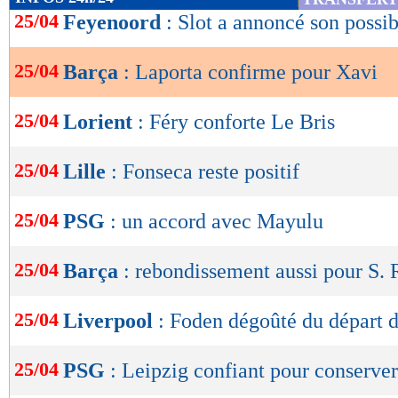
de
25/04
Feyenoord
: Slot a annoncé son possib
lecture
25/04
Barça
: Laporta confirme pour Xavi
OK
25/04
Lorient
: Féry conforte Le Bris
25/04
Lille
: Fonseca reste positif
25/04
PSG
: un accord avec Mayulu
25/04
Barça
: rebondissement aussi pour S. 
25/04
Liverpool
: Foden dégoûté du départ 
25/04
PSG
: Leipzig confiant pour conserve