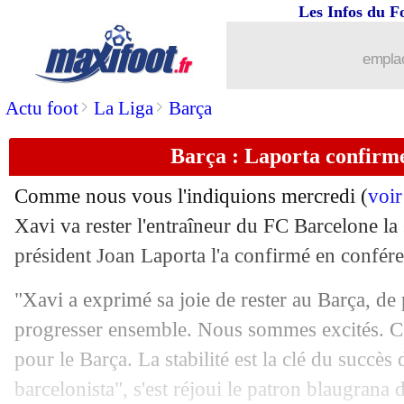
Les Infos du F
25/04
Man City
: l'émouvante raison du n°4
emplac
25/04
Espagne
: menace d'exclusion des Co
>
>
Actu foot
La Liga
Barça
25/04
Bordeaux
: racisme, l'explication de 
Barça : Laporta confirm
25/04
Brest
: les Brestois européens dimanche
Comme nous vous l'indiquions mercredi (
voir
25/04
Lorient
: une première depuis 10 ans
Xavi va rester l'entraîneur du FC Barcelone la
président Joan Laporta l'a confirmé en confére
25/04
PSG
: la piste M. Thuram relancée ?
"Xavi a exprimé sa joie de rester au Barça, de 
25/04
Man Utd
: Fernandes assume les criti
progresser ensemble. Nous sommes excités. C'
pour le Barça. La stabilité est la clé du succès 
25/04
Real
: Bellingham, un don de Dieu po
barcelonista", s'est réjoui le patron blaugrana 