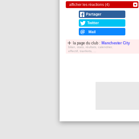
afficher les réactions (4)
Partager
Twitter
Mail
la page du club :
Manchester City
bilan, stats, réultats, calendrier,
effectif, tranferts, ...