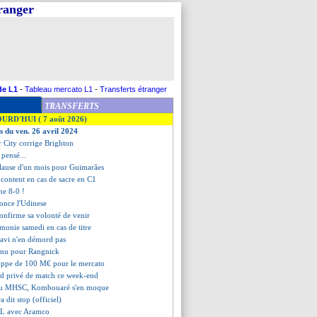
tranger
de L1
-
Tableau mercato L1
-
Transferts étranger
TRANSFERTS
OURD'HUI ( 7 août 2026)
es du ven. 26 avril 2024
 City corrige Brighton
 pensé...
clause d'un mois pour Guimarães
t content en cas de sacre en C1
ne 8-0 !
once l'Udinese
confirme sa volonté de venir
émonie samedi en cas de titre
Xavi n'en démord pas
nnu pour Rangnick
oppe de 100 M€ pour le mercato
rd privé de match ce week-end
 au MHSC, Kombouaré s'en moque
a dit stop (officiel)
XL avec Aramco