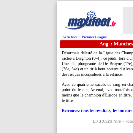
Actu foot
Premier League
>
Ang. : Manches
Désormais délesté de la Ligue des Champ
raclée à Brighton (0-4), ce jeudi, lors d'
Une tête plongeante de De Bruyne (17e),
(26e, 34e) et un tir à bout portant d'Alvar
des risques inconsidérés à la relance.
Avec ce quatrième succès de rang en ch
point du leader, Arsenal, avec toutefois
moins que le champion d'Europe en titre, 
le titre.
Retrouvez tous les résultats, les buteu
Lu 19.323 fois
- Youc