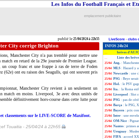
Les Infos du Football Français et E
emplacement publicitaire
publié le
25/04/2024 à 22h55
LiveScore
-
clubs 
ter City corrige Brighton
INFOS 24h/24
brèves d'AUJ
...
ions, Manchester City n'a pas tremblé pour mettre une
Liste des brèv
...
un match en retard de la 29e journée de Premier League.
Ang.
: Manchester
25/04
 un coup franc et une frappe à ras de terre de Foden
MLS
: Hazard y a
25/04
ez (62e) ont eu raison des Seagulls, qui ont souvent pris
Newcastle
: une 
25/04
PSG
: Beye serai
25/04
Hol.
: le PSV gag
25/04
ampionnat, Manchester City revient à un seulement un
Ita.
: la Roma enf
25/04
 un match en moins. Liverpool, 3e avec deux unités de
Liverpool
: Slot 
25/04
semble définitivement hors-course dans cette lutte pour
PSG
: pas de cér
25/04
Barça
: le PSG, 
25/04
Bayern
: prix co
25/04
rs et classements sur le LIVE-SCORE de Maxifoot.
Inter
: une envel
25/04
OM-Nice
: Pigna
25/04
ef Touaitia - 25/04/24 à 22h55
Nantes
: primes
25/04
Uruguay
: Musler
25/04
FIFA
: accord X
25/04