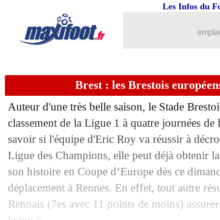
Les Infos du F
25/04
MLS
: Hazard y a pensé...
emplac
25/04
Newcastle
: une clause d'un mois pou
25/04
PSG
: Beye serait content en cas de s
Brest : les Brestois européen
25/04
Hol.
: le PSV gagne 8-0 !
Auteur d'une très belle saison, le Stade Bresto
25/04
Ita.
: la Roma enfonce l'Udinese
classement de la Ligue 1 à quatre journées de l
savoir si l'équipe d'Eric Roy va réussir à décro
25/04
Liverpool
: Slot confirme sa volonté d
Ligue des Champions, elle peut déjà obtenir la
son histoire en Coupe d’Europe dès ce diman
25/04
PSG
: pas de cérémonie samedi en cas 
déplacement à Rennes. En effet, tout autre résu
Rennais (7es avec 11 points de moins) assurer
25/04
Barça
: le PSG, Xavi n'en démord pas