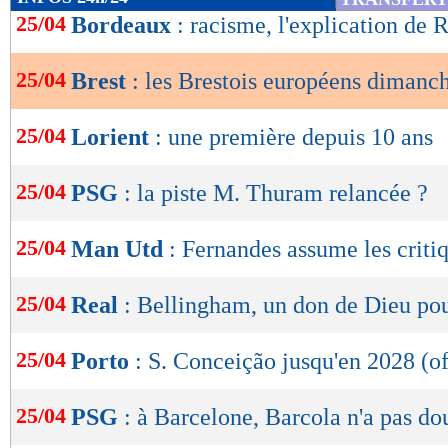
de
25/04
Bordeaux
: racisme, l'explication de 
lecture
25/04
Brest
: les Brestois européens dimanche
OK
25/04
Lorient
: une première depuis 10 ans
25/04
PSG
: la piste M. Thuram relancée ?
25/04
Man Utd
: Fernandes assume les criti
25/04
Real
: Bellingham, un don de Dieu po
25/04
Porto
: S. Conceição jusqu'en 2028 (of
25/04
PSG
: à Barcelone, Barcola n'a pas do