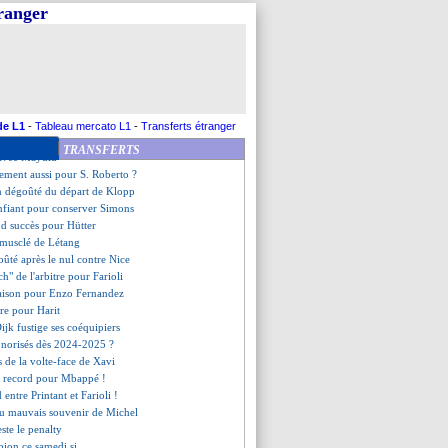
n validé, avec un record
tranger
ces, Rothen ne comprend pas
ijk valide la piste Slot
nti de la confiance
velle pour Rico
 a annoncé son possible départ
confirme pour Xavi
nforte Le Bris
de L1
-
Tableau mercato L1
-
Transferts étranger
te positif
TRANSFERTS
 avec Mayulu
sement aussi pour S. Roberto ?
n dégoûté du départ de Klopp
nfiant pour conserver Simons
nd succès pour Hütter
s musclé de Létang
oûté après le nul contre Nice
h" de l'arbitre pour Farioli
saison pour Enzo Fernandez
ure pour Harit
ijk fustige ses coéquipiers
 sonorisés dès 2024-2025 ?
ns de la volte-face de Xavi
n record pour Mbappé !
d entre Printant et Farioli !
 au mauvais souvenir de Michel
ste le penalty
ion ce samedi si...