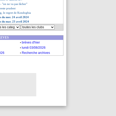
t - "on ne va pas lâcher"
 reste prudent
, le regret de Kondogbia
es du mer. 24 avril 2024
es du mar. 23 avril 2024
REVES
.
brèves d'hier
.
lundi 03/08/2026
.
026
Recherche archives