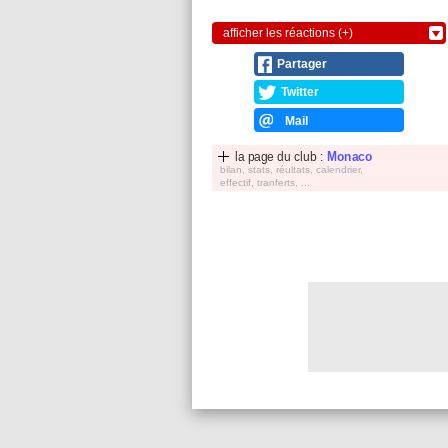
afficher les réactions (+)
Partager
Twitter
Mail
la page du club :
Monaco
bilan, stats, réultats, calendrier,
effectif, tranferts, ...