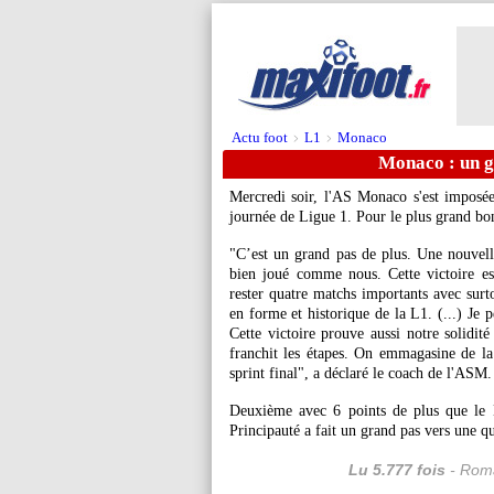
Actu foot
L1
Monaco
>
>
Monaco : un g
Mercredi soir, l'AS Monaco s'est imposée
journée de Ligue 1. Pour le plus grand bo
"C’est un grand pas de plus. Une nouvelle
bien joué comme nous. Cette victoire es
rester quatre matchs importants avec sur
en forme et historique de la L1. (...) Je 
Cette victoire prouve aussi notre solidit
franchit les étapes. On emmagasine de la
sprint final", a déclaré le coach de l'ASM.
Deuxième avec 6 points de plus que le 
Principauté a fait un grand pas vers une q
Lu 5.777 fois
- Roma