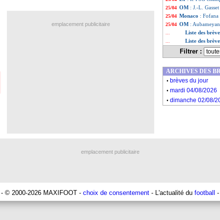
OM
: J.-L. Gasse
25/04
Monaco
: Fofana
25/04
emplacement publicitaire
OM
: Aubameyang
25/04
Liste des brèv
...
Liste des brèv
...
Filtrer :
ARCHIVES DES B
.
brèves du jour
.
mardi 04/08/2026
.
dimanche 02/08/2
emplacement publicitaire
- © 2000-2026 MAXIFOOT -
choix de consentement
- L'actualité du
football
-