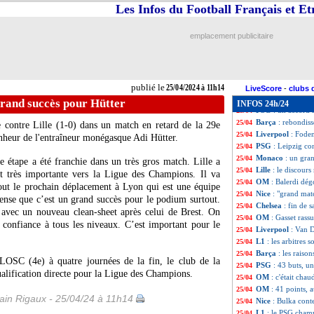
Lyon
: le maintie
25/04
Les Infos du Football Français et E
Brest
: 5 000 pla
25/04
Liverpool
: Van D
25/04
emplacement publicitaire
Barça
: Xavi a se
25/04
PSG
: bonne nou
25/04
Feyenoord
: Slot
25/04
Barça
: Laporta 
25/04
publié le
25/04/2024 à 11h14
Lorient
: Féry co
25/04
LiveScore
-
clubs 
Lille
: Fonseca res
25/04
rand succès pour Hütter
INFOS 24h/24
PSG
: un accord
25/04
Barça
: rebondis
25/04
 contre Lille (1-0) dans un match en retard de la 29e
Liverpool
: Fode
25/04
nheur de l'entraîneur monégasque Adi Hütter.
PSG
: Leipzig co
25/04
Monaco
: un gra
25/04
 étape a été franchie dans un très gros match. Lille a
Lille
: le discour
25/04
t très importante vers la Ligue des Champions. Il va
OM
: Balerdi dég
25/04
tout le prochain déplacement à Lyon qui est une équipe
Nice
: "grand matc
25/04
pense que c’est un grand succès pour le podium surtout.
Chelsea
: fin de 
25/04
é avec un nouveau clean-sheet après celui de Brest. On
OM
: Gasset rass
25/04
 confiance à tous les niveaux. C’est important pour le
Liverpool
: Van D
25/04
L1
: les arbitres
25/04
Barça
: les raiso
25/04
LOSC (4e) à quatre journées de la fin, le club de la
PSG
: 43 buts, u
25/04
ualification directe pour la Ligue des Champions.
OM
: c'était chau
25/04
OM
: 41 points,
25/04
in Rigaux - 25/04/24 à 11h14
Nice
: Bulka conte
25/04
L1
: le PSG champ
25/04