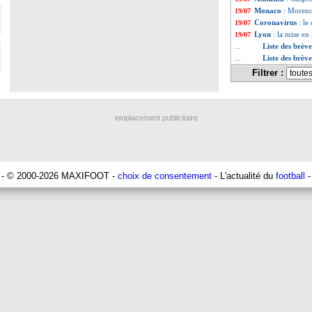
Monaco
: Moreno
19/07
Coronavirus
: le
19/07
Lyon
: la mise en
19/07
Liste des brève
...
Liste des brève
...
Filtrer :
emplacement publicitaire
- © 2000-2026 MAXIFOOT -
choix de consentement
- L'actualité du
football
-