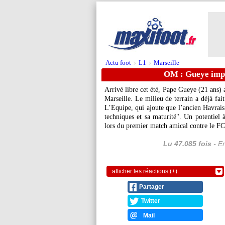
Actu foot
L1
Marseille
>
>
OM : Gueye impr
Arrivé libre cet été,
Pape Gueye
(21 ans) 
Marseille. Le milieu de terrain a déjà fai
L’Equipe, qui ajoute que l’ancien Havrais 
techniques et sa maturité". Un potentiel
lors du premier match amical contre le F
Lu 47.085 fois
- Er
afficher les réactions (+)
Partager
Twitter
Mail