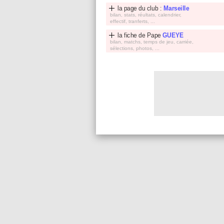
la page du club :
Marseille
bilan, stats, réultats, calendrier,
effectif, tranferts, ...
la fiche de
Pape
GUEYE
bilan, matchs, temps de jeu, carriée,
sélections, photos, ...