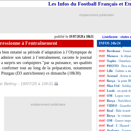
Esp.
: le Barça pa
19/07
Les Infos du Football Français et E
Esp.
: Messi dépas
19/07
Real
: Benzema, l
19/07
emplacement publicitaire
VIDEO
: le Barç
19/07
Amical
: OM-Pinz
19/07
Lyon
: Lopes opt
19/07
OM
: Ajroudi, M
19/07
publié le
19/07/2020 à 10h31
Lille
: La Gantois
19/07
LiveScore
-
clubs 
Barça
: Neymar, A
19/07
essionne à l'entraînement
INFOS 24h/24
Strasbourg
: Mon
19/07
Bordeaux
: l'ent
19/07
a bien entamé sa période d’adaptation à l’Olympique de
Monaco
: le dépa
19/07
t admirer son talent à l’entraînement, raconte le journal
Naples
: Osimhen 
19/07
a surpris ses coéquipiers "par sa puissance, ses qualités
PHOTO
: Ibra e
19/07
 à confirmer tout au long de la préparation, notamment
Lille
: Galtier a a
19/07
C Pinzgau (D3 autrichienne) ce dimanche (18h30).
Arsenal
: Arteta 
19/07
Barça
: la piste 
19/07
ic Bethsy - 19/07/20 à 10h31
Man Utd
: Solsk
19/07
Leeds
: un petit d
19/07
OM
: Lopez vers 
19/07
Barça
: Stoichkov
19/07
emplacement publicitaire
VIDEO
: Guardio
19/07
Real
: Bale écart
19/07
Barça
: le vestia
19/07
OM
: Gueye impr
19/07
Real
: E. Hazard 
19/07
Atalanta
: Gaspe
19/07