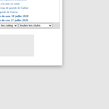
 n'a rien vu venir
 coup de gueule de Galtier
 garde de Garcia
s du sam. 18 juillet 2020
s du ven. 17 juillet 2020