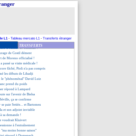
sse ses nerfs sur Alavés
tranger
se le record de Xavi !
e "meilleur" pour Hazard
a régale, Suarez marque
gau, les compos
imiste avant le PSG
énès évoque Kachkar...
e répond à David
de L1
-
Tableau mercato L1
-
Transferts étranger
lves conseille le club
TRANSFERTS
aco à l'assaut de Simakan !
ourage de Costil dément
rt de Moreno officialisé !
a passé sa visite médicale !
ncore fâché, Pioli n'a pas compris
imé les débuts de Lihadji
et le "phénoménal" David Luiz
Blanc prend du poids
jaer répond à Lampard
oute sur l'avenir de Bielsa
Séville, ça se confirme
 se paie Setién... et Bartomeu
la et son adjoint invisible
é à sa demande !
ire voudrait Kluivert
essionne à l'entraînement
- "ma moins bonne saison"
rini répond à Domenech