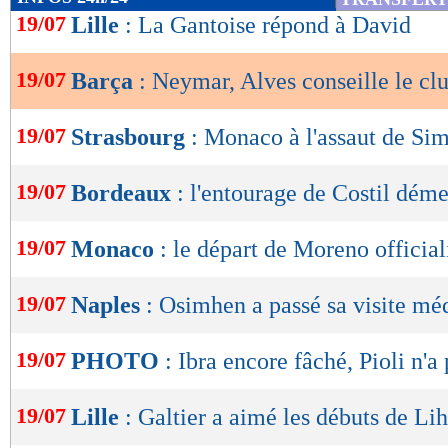
de
19/07
Lille
: La Gantoise répond à David
lecture
19/07
Barça
: Neymar, Alves conseille le cl
OK
19/07
Strasbourg
: Monaco à l'assaut de Si
19/07
Bordeaux
: l'entourage de Costil dém
19/07
Monaco
: le départ de Moreno official
19/07
Naples
: Osimhen a passé sa visite méd
19/07
PHOTO
: Ibra encore fâché, Pioli n'a
19/07
Lille
: Galtier a aimé les débuts de Lih