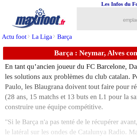
Les Infos du F
19/07
Ita.
: Naples à l'arraché !
emplac
19/07
Ang. (Cpe)
: Chelsea stoppe MU et fil
>
>
Actu foot
La Liga
Barça
19/07
Monaco
: Niko Kovac nouveau coach !
Barça : Neymar, Alves cons
19/07
VIDEO
: la nouvelle erreur de De Gea
En tant qu’ancien joueur du FC Barcelone, Da
19/07
Monaco
: Kovac commence lundi !
les solutions aux problèmes du club catalan. Po
Paulo, les Blaugrana doivent tout faire pour r
19/07
Amical
: OM 5-1 Pinzgau (fini)
(28 ans, 15 matchs et 13 buts en L1 pour la s
construire une équipe compétitive.
19/07
Brest
: Yaya Touré a été proposé !
"Si le Barça n'a pas tenté de le récupérer avant
19/07
PSG
: un adjoint de Tuchel vers Hoff
le latéral sur les ondes de Catalunya Radio. M