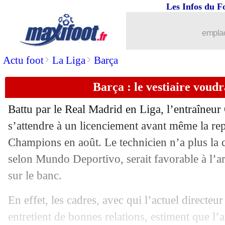
Les Infos du F
19/07
OM
: Ajroudi, Ménès évoque Kachkar.
emplac
19/07
Lille
: La Gantoise répond à David
>
>
Actu foot
La Liga
Barça
19/07
Barça
: Neymar, Alves conseille le cl
Barça : le vestiaire voudr
19/07
Strasbourg
: Monaco à l'assaut de Si
Battu par le Real Madrid en Liga, l’entraîneur
19/07
Bordeaux
: l'entourage de Costil dém
s’attendre à un licenciement avant même la rep
Champions en août. Le technicien n’a plus la c
19/07
Monaco
: le départ de Moreno official
selon Mundo Deportivo, serait favorable à l’ar
sur le banc.
19/07
Naples
: Osimhen a passé sa visite méd
En effet, les cadres, avec qui l’actuel directeu
19/07
PHOTO
: Ibra encore fâché, Pioli n'a
entretient de bonnes relations, estiment que l’