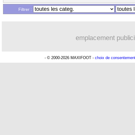
...
Liste des brèves du sam. 18 juillet 202
Filtrer :
...
Liste des brèves du ven. 17 juillet 202
emplacement publici
- © 2000-2026 MAXIFOOT -
choix de consentemen