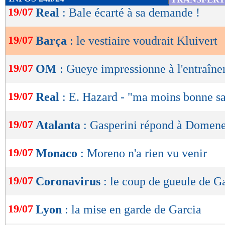
de
19/07
Real
: Bale écarté à sa demande !
lecture
19/07
Barça
: le vestiaire voudrait Kluivert
OK
19/07
OM
: Gueye impressionne à l'entraîn
19/07
Real
: E. Hazard - "ma moins bonne s
19/07
Atalanta
: Gasperini répond à Domen
19/07
Monaco
: Moreno n'a rien vu venir
19/07
Coronavirus
: le coup de gueule de Ga
19/07
Lyon
: la mise en garde de Garcia