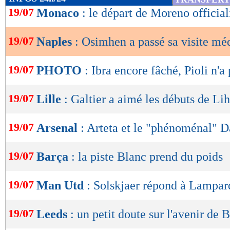
de
19/07
Monaco
: le départ de Moreno official
lecture
19/07
Naples
: Osimhen a passé sa visite méd
OK
19/07
PHOTO
: Ibra encore fâché, Pioli n'a
19/07
Lille
: Galtier a aimé les débuts de Lih
19/07
Arsenal
: Arteta et le "phénoménal" 
19/07
Barça
: la piste Blanc prend du poids
19/07
Man Utd
: Solskjaer répond à Lampar
19/07
Leeds
: un petit doute sur l'avenir de B