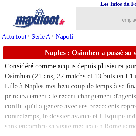
Les Infos du F
19/07
Monaco
: Kovac commence lundi !
emplac
19/07
Amical
: OM 5-1 Pinzgau (fini)
>
>
Actu foot
Serie A
Napoli
19/07
Brest
: Yaya Touré a été proposé !
Naples : Osimhen a passé sa v
19/07
PSG
: un adjoint de Tuchel vers Hoff
Considéré comme acquis depuis plusieurs jours
19/07
Ang.
: balayé par Tottenham, Leiceste
Osimhen
(21 ans, 27 matchs et 13 buts en L1 
Lille à Naples met beaucoup de temps à se fina
19/07
Esp.
: le Barça passe ses nerfs sur Ala
principalement : le récent changement d'agents 
conflit qu'il a généré avec ses précédents repr
19/07
Esp.
: Messi dépasse le record de Xavi
contretemps, le dossier avance et L'Equipe ind
sans encombre sa visite médicale à Rome same
19/07
Real
: Benzema, le "meilleur" pour H