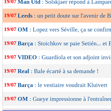
19/07
Man Utd
: Solskjaer répond à Lampar
de
lecture
19/07
Leeds
: un petit doute sur l'avenir de B
OK
19/07
OM
: Lopez vers Séville, ça se confir
19/07
Barça
: Stoichkov se paie Setién... et
19/07
VIDEO
: Guardiola et son adjoint invi
19/07
Real
: Bale écarté à sa demande !
19/07
Barça
: le vestiaire voudrait Kluivert
19/07
OM
: Gueye impressionne à l'entraîn