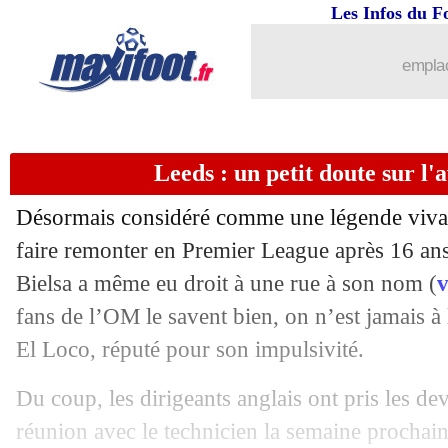
19/07
Esp.
: Messi dépasse le record de Xavi
Les Infos du F
19/07
Real
: Benzema, le "meilleur" pour H
emplac
19/07
VIDEO
: le Barça régale, Suarez mar
Leeds : un petit doute sur l'
19/07
Amical
: OM-Pinzgau, les compos
Désormais considéré comme une légende vivant
19/07
Lyon
: Lopes optimiste avant le PSG
faire remonter en Premier League après 16 an
Bielsa a même eu droit à une rue à son nom (
v
19/07
OM
: Ajroudi, Ménès évoque Kachkar.
fans de l’OM le savent bien, on n’est jamais à 
19/07
Lille
: La Gantoise répond à David
El Loco, réputé pour son impulsivité.
Du coup, les dirigeants anglais ont pris les d
19/07
Barça
: Neymar, Alves conseille le cl
réunion avec le technicien la semaine prochain