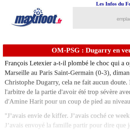
Les Infos du F
28/10
Ballon d'Or
: le message fort de Vinic
emplac
28/10
Ballon d'Or
: les félicitations pour Ro
28/10
Ballon d'Or
: Rodri rejoint Di Stefan
OM-PSG : Dugarry en veu
28/10
Ballon d'Or
: le classement final !
François Letexier a-t-il plombé le choc qui a
28/10
Ballon d'Or
: la première réaction de
Marseille au Paris Saint-Germain (0-3), dima
Christophe Dugarry, cela ne fait aucun doute. 
28/10
Ballon d'Or
: Rodri sacré !
l'arbitre de la partie d'avoir été trop sévère ave
d'Amine Harit pour un coup de pied au nivea
28/10
Bayern
: un pont d'or pour Musiala ?
"J’avais envie de kiffer. J’avais coché ce wee
28/10
Ballon d'Or (f)
: le doublé pour Bonma
J’avais envoyé la famille partir pour dire que