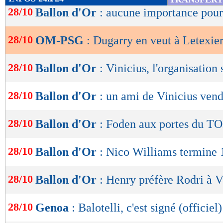
en a tout le temps. Ils sont là aussi pour apport
de
28/10
Ballon d'Or
: aucune importance pou
lecture
l’impact et de la qualité. C’est lui qui est le 
poursuivi Dugarry.
28/10
OM-PSG
: Dugarry en veut à Letexie
OK
"Il peut m’expliquer ce qu’il veut mais ce ma
28/10
Ballon d'Or
: Vinicius, l'organisation
un autre match. C’est pour ça que je lui repr
28/10
Ballon d'Or
: un ami de Vinicius ven
que, désolé de l’expression, il a tué mon matc
n’avais plus envie de voir le match parce qu’il
28/10
Ballon d'Or
: Foden aux portes du TO
diffuseur qui paye 500 millions d’euros. Je vo
avec les présidents, 500 millions d’euros... Et
28/10
Ballon d'Or
: Nico Williams termine 
celui qui doit être la vitrine, le mec te l’a sac
limite jaune. Tu ne dois pas... Il t’a tué le matc
28/10
Ballon d'Or
: Henry préfère Rodri à V
joueur de l'équipe de France.
28/10
Genoa
: Balotelli, c'est signé (officiel)
Lu 25.410 fois
- Youcef Touaitia 