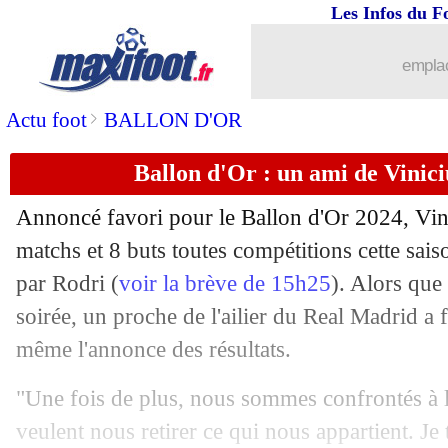
Les Infos du F
28/10
Ballon d'Or
: Rodri rejoint Di Stefan
emplac
28/10
Ballon d'Or
: le classement final !
>
Actu foot
BALLON D'OR
28/10
Ballon d'Or
: la première réaction de
Ballon d'Or : un ami de Vinic
28/10
Ballon d'Or
: Rodri sacré !
Annoncé favori pour le Ballon d'Or 2024,
Vin
28/10
Bayern
: un pont d'or pour Musiala ?
matchs et 8 buts toutes compétitions cette sais
par Rodri (
voir la brève de 15h25
). Alors que 
28/10
Ballon d'Or (f)
: le doublé pour Bonma
soirée, un proche de l'ailier du Real Madrid a f
même l'annonce des résultats.
28/10
Trophée Cruyff
: Ancelotti récompen
"Une fois de plus, nous sommes confrontés à 
28/10
Ballon d'Or
: Haaland 5e, Mbappé 6e,
veulent nous retirer ce qui nous appartient. Je 