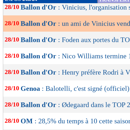
Lu 63.193 fois
- Youcef Touaitia 
de
28/10
Ballon d'Or
: Vinicius, l'organisation
lecture
28/10
Ballon d'Or
: un ami de Vinicius ven
OK
28/10
Ballon d'Or
: Foden aux portes du TO
28/10
Ballon d'Or
: Nico Williams termine 
28/10
Ballon d'Or
: Henry préfère Rodri à V
28/10
Genoa
: Balotelli, c'est signé (officiel)
28/10
Ballon d'Or
: Ødegaard dans le TOP 
28/10
OM
: 28,5% du temps à 10 cette saiso