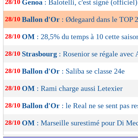
28/10
Genoa
: Balotelli, c'est signé (officiel)
de
27. Vitinha (Paris SG / Portugal)
lecture
28/10
Ballon d'Or
: Ødegaard dans le TOP 
28. Alejandro Grimaldo (Bayer Leverkusen / 
OK
28/10
OM
: 28,5% du temps à 10 cette saiso
29. Mats Hummels (Dortmund puis AS Roma 
-. Artem Dovbyk (Gérone puis AS Roma / Uk
28/10
Strasbourg
: Rosenior se régale avec 
Lu 9.507 fois
- Youcef Touaitia 
28/10
Ballon d'Or
: Saliba se classe 24e
28/10
OM
: Rami charge aussi Letexier
28/10
Ballon d'Or
: le Real ne se sent pas r
28/10
OM
: Marseille surestimé pour Di Me