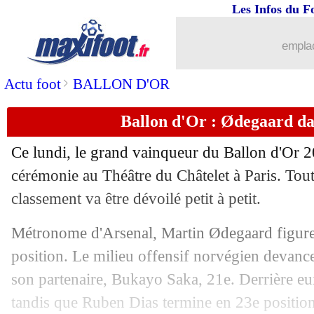
28/10
Ballon d'Or (f)
: le doublé pour Bonma
Les Infos du F
28/10
Trophée Cruyff
: Ancelotti récompen
emplac
28/10
Ballon d'Or
: Haaland 5e, Mbappé 6e,
>
Actu foot
BALLON D'OR
Ballon d'Or : Ødegaard da
28/10
Trophée Yachine
: le doublé pour Di
Ce lundi, le grand vainqueur du Ballon d'Or 2
28/10
Trophée G. Müller
: Kane et Mbappé
cérémonie au Théâtre du Châtelet à Paris. Tout 
classement va être dévoilé petit à petit.
28/10
PSG
: Kolo Muani vers la sortie ?
Métronome d'Arsenal, Martin Ødegaard figure
28/10
Ballon d'Or
: Yamal 8e, Kroos 9e, Ka
position. Le milieu offensif norvégien devanc
son partenaire, Bukayo Saka, 21e. Derrière e
28/10
Trophée Kopa
: Yamal succède à Bel
tandis que Ruben Dias termine en 23e position