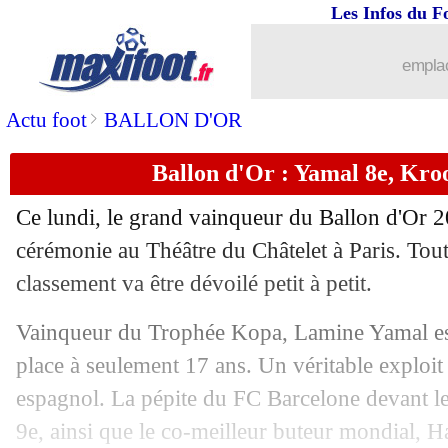
Les Infos du F
emplac
...
brèves d'AUJOURD'HUI ( 6 août 202
>
Actu foot
BALLON D'OR
Ballon d'Or : Yamal 8e, Kro
...
Liste des brèves du mar. 29 octobre 2
Ce lundi, le grand vainqueur du Ballon d'Or 2
28/10
Ballon d'Or
: le message fort de Vinic
cérémonie au Théâtre du Châtelet à Paris. Tout 
classement va être dévoilé petit à petit.
28/10
Ballon d'Or
: les félicitations pour Ro
Vainqueur du Trophée Kopa, Lamine Yamal est 
28/10
Ballon d'Or
: Rodri rejoint Di Stefan
place à seulement 17 ans. Un véritable exploi
espagnol. La pépite du FC Barcelone devant le
28/10
Ballon d'Or
: le classement final !
9e, ainsi que le co-meilleur buteur mondial, 