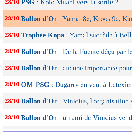
28/10
PSG
: Kolo Muani vers la sortie ?
de
16. Granit Xhaka (Bayer Leverkusen / Suisse)
lecture
28/10
Ballon d'Or
: Yamal 8e, Kroos 9e, Ka
17. Federico Valverde (Real Madrid / Urugua
OK
28/10
Trophée Kopa
: Yamal succède à Bel
18. Emiliano Martinez (Aston Villa / Argentin
19. Martin Ødegaard (Arsenal / Norvège)
28/10
Ballon d'Or
: De la Fuente déçu par l
20. Hakan Calhanoglu (Inter / Turquie)
28/10
Ballon d'Or
: aucune importance pou
21. Bukayo Saka (Arsenal / Angleterre)
28/10
OM-PSG
: Dugarry en veut à Letexie
22. Antonio Rüdiger (Real Madrid / Allemagn
28/10
Ballon d'Or
: Vinicius, l'organisation
23. Ruben Dias (Manchester City / Portugal)
28/10
Ballon d'Or
: un ami de Vinicius ven
24. William Saliba (Arsenal / France)