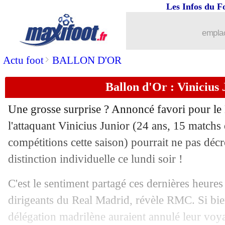
Les Infos du F
28/10
Ballon d'Or
: Vinicius, l'organisation
emplac
28/10
Ballon d'Or
: un ami de Vinicius ven
>
Actu foot
BALLON D'OR
28/10
Ballon d'Or
: Foden aux portes du TO
Ballon d'Or : Vinicius 
28/10
Ballon d'Or
: Nico Williams termine 
Une grosse surprise ? Annoncé favori pour le
28/10
Ballon d'Or
: Henry préfère Rodri à V
l'attaquant
Vinicius Junior
(24 ans, 15 matchs e
compétitions cette saison) pourrait ne pas décr
28/10
Genoa
: Balotelli, c'est signé (officiel)
distinction individuelle ce lundi soir !
28/10
Ballon d'Or
: Ødegaard dans le TOP 
C'est le sentiment partagé ces dernières heures 
dirigeants du Real Madrid, révèle RMC. Si bien
28/10
OM
: 28,5% du temps à 10 cette saiso
délégation madrilène auraient annulé leur voy