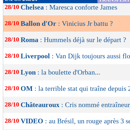
de
28/10
Chelsea
: Maresca conforte James
lecture
28/10
Ballon d'Or
: Vinicius Jr battu ?
OK
28/10
Roma
: Hummels déjà sur le départ ?
28/10
Liverpool
: Van Dijk toujours aussi fl
28/10
Lyon
: la boulette d'Orban...
28/10
OM
: la terrible stat qui traîne depuis
28/10
Châteauroux
: Cris nommé entraîneur 
28/10
VIDEO
: au Brésil, un rouge après 3 