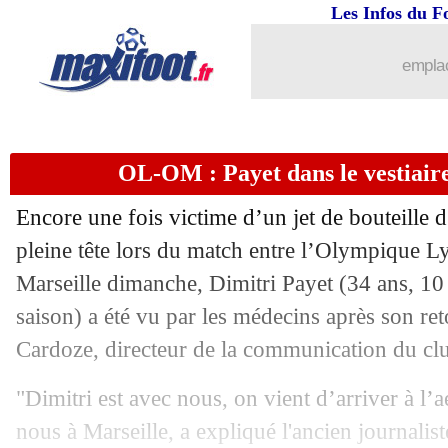
Les Infos du F
22/11
Naples
: de multiples fractures pour 
emplac
22/11
OL-OM
: A. Villas-Boas - "c'est scan
22/11
OL-OM
: la LFP accuse les autorités 
OL-OM : Payet dans le vestiair
22/11
OL-OM
: les Bad Gones condamnent l
Encore une fois victime d’un jet de bouteille d
22/11
OL-OM
: une première sanction cont
pleine tête lors du match entre l’Olympique L
Marseille dimanche, Dimitri Payet (34 ans, 10 
22/11
OL-OM
: Twitter ne rate pas Aulas
saison) a été vu par les médecins après son ret
Cardoze, directeur de la communication du club
22/11
Angleterre
: Southgate prolonge (offic
"Dimitri est avec nous, on vient d’arriver à l’a
22/11
OL-OM
: Lyon explique la volteface
nous à Marseille, a expliqué l'ancien journalis