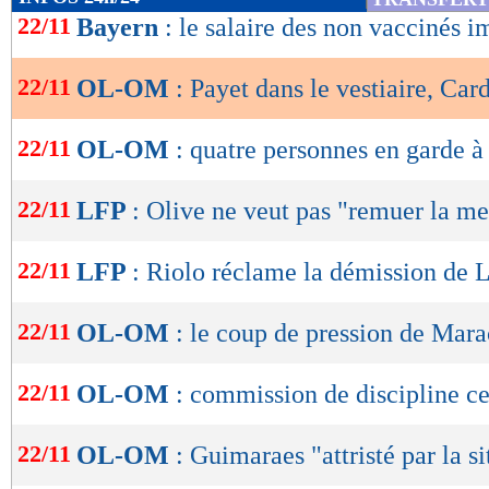
de
22/11
Bayern
: le salaire des non vaccinés i
lecture
22/11
OL-OM
: Payet dans le vestiaire, Car
OK
22/11
OL-OM
: quatre personnes en garde à
22/11
LFP
: Olive ne veut pas "remuer la m
22/11
LFP
: Riolo réclame la démission de 
22/11
OL-OM
: le coup de pression de Mar
22/11
OL-OM
: commission de discipline ce
22/11
OL-OM
: Guimaraes "attristé par la s