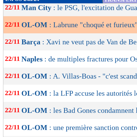
notre vive inquiétude quant au bon déroulé de 
de
22/11
Man City
: le PSG, l'excitation de Gu
lecture
demandant les plus grands efforts et la plus g
l'organisation de leurs matchs. Dès le lendema
22/11
OL-OM
: Labrune "choqué et furieux
OK
écrit aux pouvoirs publics pour les sensibiliser,
22/11
Barça
: Xavi ne veut pas de Van de B
pour leur faire comprendre à quel point nous 
nous sommes démunis dans notre arsenal de sa
22/11
Naples
: de multiples fractures pour 
Labrune, qui veut "renverser la table" après ce
22/11
OL-OM
: A. Villas-Boas - "c'est scan
Lu 23.861 fois
- Youcef Touaitia 
22/11
OL-OM
: la LFP accuse les autorités 
22/11
OL-OM
: les Bad Gones condamnent l
22/11
OL-OM
: une première sanction cont