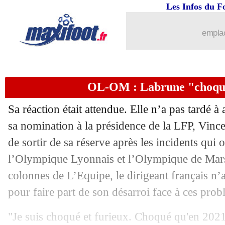
Les Infos du F
22/11
Lyon
: Boateng fixe un objectif à Cher
emplac
22/11
PSG
: Pochettino pas contre un départ
22/11
L1
: un fort taux de réussite sur penalt
OL-OM : Labrune "choqué
22/11
Chelsea
: Tuchel tente de convaincre 
Sa réaction était attendue. Elle n’a pas tardé à 
22/11
Barça
: Xavi dément la rumeur Boune
sa nomination à la présidence de la LFP, Vince
de sortir de sa réserve après les incidents qui
22/11
Nantes
: Blas blessé par Navas
l’Olympique Lyonnais et l’Olympique de Mars
colonnes de L’Equipe, le dirigeant français n’a
22/11
VIDEO
: Afena-Gyan, Mourinho a tenu
pour faire part de son désarroi face à ces prob
22/11
FIFA
: Donnarumma nommé chez les 
"Je suis choqué et furieux. Choqué qu'en 2021