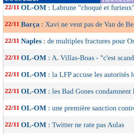
de
22/11
OL-OM
: Labrune "choqué et furieux
lecture
22/11
Barça
: Xavi ne veut pas de Van de B
OK
22/11
Naples
: de multiples fractures pour 
22/11
OL-OM
: A. Villas-Boas - "c'est scan
22/11
OL-OM
: la LFP accuse les autorités 
22/11
OL-OM
: les Bad Gones condamnent l
22/11
OL-OM
: une première sanction cont
22/11
OL-OM
: Twitter ne rate pas Aulas