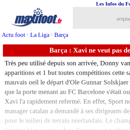
Les Infos du F
22/11
PSG
: Pochettino pas contre un départ
emplac
22/11
L1
: un fort taux de réussite sur penalt
>
>
Actu foot
La Liga
Barça
22/11
Chelsea
: Tuchel tente de convaincre 
Barça : Xavi ne veut pas d
22/11
Barça
: Xavi dément la rumeur Boune
Très peu utilisé depuis son arrivée, Donny va
22/11
Nantes
: Blas blessé par Navas
apparitions et 1 but toutes compétitions cette s
mauvais oeil le départ d'Ole Gunnar Solskjaer
22/11
VIDEO
: Afena-Gyan, Mourinho a tenu
que la porte menant au FC Barcelone s'était ou
Xavi l'a rapidement refermé. En effet, Sport 
22/11
FIFA
: Donnarumma nommé chez les 
manager catalan a demandé à ses dirigeants de
pour le milieu de terrain néerlandais. Le ch
22/11
FIFA
: Tuchel, Mancini, Guardiola...