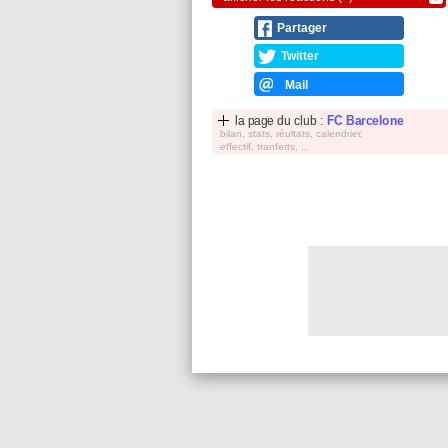
Partager
Twitter
Mail
la page du club :
FC Barcelone
bilan, stats, réultats, calendrier,
effectif, tranferts, ...