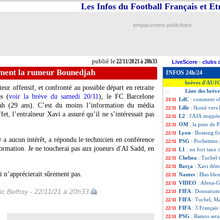
Les Infos du Football Français et E
emplacement publicitaire
publié le
22/11/2021 à 20h33
LiveScore
-
clubs 
ément la rumeur Bounedjah
INFOS 24h/24
brèves d'AUJ
...
eur offensif, et confronté au possible départ en retraite
Liste des brè
...
s (
voir la brève du samedi 20/11
), le FC Barcelone
LdC
: comment ob
23/11
ah (29 ans). C’est du moins l’information du média
Lille
: Ikoné vers 
22/11
et, l’entraîneur Xavi a assuré qu’il ne s’intéressait pas
L2
: l'AJA stoppé
22/11
OM
: la peur de P
22/11
Lyon
: Boateng fi
22/11
'y a aucun intérêt, a répondu le technicien en conférence
PSG
: Pochettino
22/11
nformation. Je ne toucherai pas aux joueurs d'Al Sadd, en
L1
: un fort taux 
22/11
Chelsea
: Tuchel 
22/11
Barça
: Xavi dém
22/11
i n’apprécierait sûrement pas.
Nantes
: Blas ble
22/11
VIDEO
: Afena-G
22/11
ic Bethsy - 22/11/21 à 20h33
FIFA
: Donnarum
22/11
FIFA
: Tuchel, Ma
22/11
FIFA
: 3 Françai
22/11
PSG
: Ramos sera
22/11