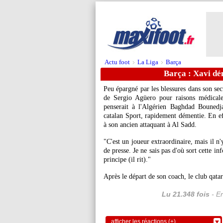
Actu foot
La Liga
Barça
>
>
Barça : Xavi d
Peu épargné par les blessures dans son sect
de Sergio Agüero pour raisons médicale
penserait à l'Algérien Baghdad Bounedj
catalan Sport, rapidement démentie. En eff
à son ancien attaquant à Al Sadd.
"C'est un joueur extraordinaire, mais il n
de presse. Je ne sais pas d'où sort cette i
principe (il rit)."
Après le départ de son coach, le club qatar
Lu 21.348 fois
- Er
afficher les réactions (+)