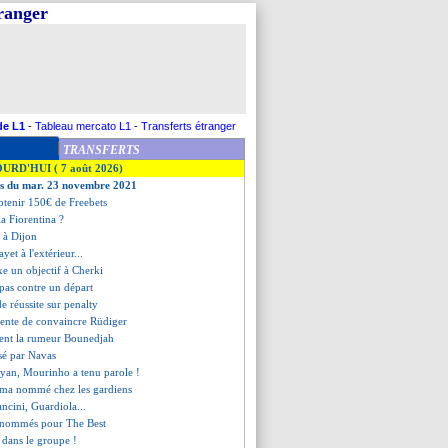
tranger
de L1
-
Tableau mercato L1
-
Transferts étranger
TRANSFERTS
OURD'HUI ( 7 août 2026)
ves du mar. 23 novembre 2021
tenir 150€ de Freebets
la Fiorentina ?
e à Dijon
ayet à l'extérieur...
xe un objectif à Cherki
 pas contre un départ
de réussite sur penalty
tente de convaincre Rüdiger
ent la rumeur Bounedjah
ssé par Navas
yan, Mourinho a tenu parole !
ma nommé chez les gardiens
ncini, Guardiola...
s nommés pour The Best
 dans le groupe !