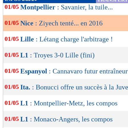
de
01/05
Montpellier
: Savanier, la tuile...
lecture
01/05
Nice
: Ziyech tenté... en 2016
OK
01/05
Lille
: Létang charge l'arbitrage !
01/05
L1
: Troyes 3-0 Lille (fini)
01/05
Espanyol
: Cannavaro futur entraîneur
01/05
Ita.
: Bonucci offre un succès à la Juv
01/05
L1
: Montpellier-Metz, les compos
01/05
L1
: Monaco-Angers, les compos