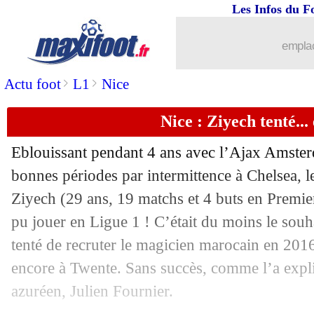
Les Infos du F
01/05
Bordeaux
: J. Guilavogui - "c'est dur..
emplac
01/05
L1
: Bordeaux 0-1 Nice (fini)
>
>
Actu foot
L1
Nice
01/05
PSG
: Ten Hag était une cible
Nice : Ziyech tenté...
01/05
Angers
: Baticle veut chasser la peur
Eblouissant pendant 4 ans avec l’Ajax Amsterd
01/05
Leipzig
: Nkunku comparé à Lewando
bonnes périodes par intermittence à Chelsea, l
Ziyech (29 ans, 19 matchs et 4 buts en Premier
01/05
Monaco
: Fofana rêve des Bleus
pu jouer en Ligue 1 ! C’était du moins le souh
tenté de recruter le magicien marocain en 2016
01/05
Ang.
: Chelsea chute, Tottenham déro
encore à Twente. Sans succès, comme l’a expli
azuréen, Julien Fournier.
01/05
Ita.
: le Milan AC remercie Leao