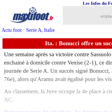
Les Infos du F
01/05
Leipzig
: Nkunku comparé à Lewando
emplac
01/05
Monaco
: Fofana rêve des Bleus
>
Actu foot
Serie A, Italie
01/05
Ang.
: Chelsea chute, Tottenham déro
Ita. : Bonucci offre un suc
01/05
Ita.
: le Milan AC remercie Leao
Une semaine après sa victoire contre Sassuolo 
01/05
L1
: Lorient 1-2 Reims (fini)
enchainé à domicile contre Venise (2-1), ce di
journée de Serie A. Un succès signé Bonucci, 
01/05
L1
: Monaco 2-0 Angers (fini)
76e), alors qu'Aramu avait égalisé pour les vis
01/05
L1
: Montpellier 2-2 Metz (fini)
Au classement, la Juve occupe la 4e place à ci
AC.
01/05
L1
: Brest 2-0 Clermont (fini)
Retrouvez tous les résultats, les buteurs et