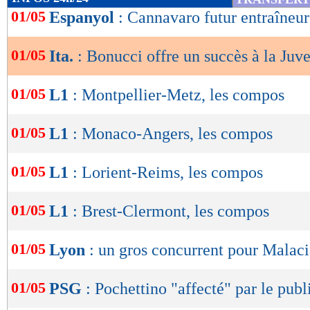
de
01/05
Espanyol
: Cannavaro futur entraîneur
lecture
01/05
Ita.
: Bonucci offre un succès à la Juv
OK
01/05
L1
: Montpellier-Metz, les compos
01/05
L1
: Monaco-Angers, les compos
01/05
L1
: Lorient-Reims, les compos
01/05
L1
: Brest-Clermont, les compos
01/05
Lyon
: un gros concurrent pour Malac
01/05
PSG
: Pochettino "affecté" par le publ