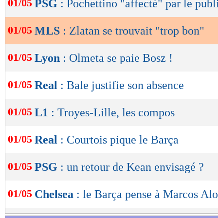
01/05
PSG
: Pochettino "affecté" par le publ
de
lecture
01/05
MLS
: Zlatan se trouvait "trop bon"
OK
01/05
Lyon
: Olmeta se paie Bosz !
01/05
Real
: Bale justifie son absence
01/05
L1
: Troyes-Lille, les compos
01/05
Real
: Courtois pique le Barça
01/05
PSG
: un retour de Kean envisagé ?
01/05
Chelsea
: le Barça pense à Marcos Al