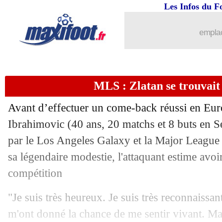
01/05
L1
: Brest 2-0 Clermont (fini)
Les Infos du F
01/05
PSG
: Pochettino défend son bilan
emplac
01/05
Troyes
: une victoire méritée pour Irle
MLS : Zlatan se trouvait
01/05
Lille
: Gourvennec tacle la VAR et Tr
Avant d’effectuer un come-back réussi en Eu
01/05
L1
: Bordeaux-Nice, les compos
Ibrahimovic (40 ans, 20 matchs et 8 buts en Se
par le Los Angeles Galaxy et la Major Leagu
01/05
Montpellier
: Savanier, la tuile...
sa légendaire modestie, l'attaquant estime avoi
01/05
Nice
: Ziyech tenté... en 2016
compétition
"Je suis très heureux. Je suis très reconnaissan
01/05
Lille
: Létang charge l'arbitrage !
m'ont donné la chance de me sentir vivant. Mai