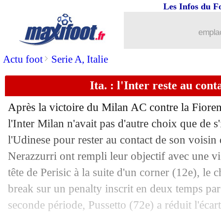
Les Infos du F
...
Liste des brèves du lun. 2 mai 2022
emplac
01/05
OM
: Cardoze dénonce une injustice
>
Actu foot
Serie A, Italie
01/05
Lyon
: l'OM, Bosz avait tout prévu
Ita. : l'Inter reste au con
01/05
L1
: le classement des buteurs
Après la victoire du Milan AC contre la Fiore
01/05
OM
: Sampaoli se lâche sur l'arbitre !
l'Inter Milan n'avait pas d'autre choix que de 
l'Udinese pour rester au contact de son voisin 
01/05
Lyon
: victoire historique contre l'OM 
Nerazzurri ont rempli leur objectif avec une v
tête de Perisic à la suite d'un corner (12e), le c
01/05
Lyon
: Lukeba y tenait beaucoup
break sur un penalty inscrit en deux temps pa
seconde période, Pussetto (72e) a réduit l'écar
01/05
OM
: Lopez s'incline devant Lyon