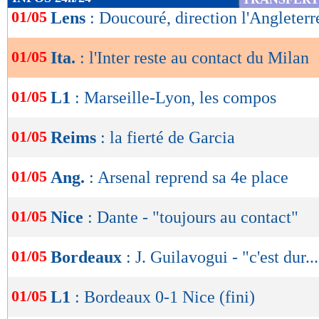
de
01/05
Lens
: Doucouré, direction l'Angleterr
lecture
01/05
Ita.
: l'Inter reste au contact du Milan
OK
01/05
L1
: Marseille-Lyon, les compos
01/05
Reims
: la fierté de Garcia
01/05
Ang.
: Arsenal reprend sa 4e place
01/05
Nice
: Dante - "toujours au contact"
01/05
Bordeaux
: J. Guilavogui - "c'est dur..
01/05
L1
: Bordeaux 0-1 Nice (fini)