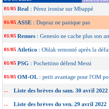
de
01/05
Real
: Pérez ironise sur Mbappé
lecture
OK
01/05
ASSE
: Dupraz ne panique pas
01/05
Rennes
: Genesio ne cache plus son a
01/05
Atletico
: Oblak remonté après la défa
01/05
PSG
: Pochettino défend Messi
01/05
OM-OL
: petit avantage pour l'OM 
...
Liste des brèves du sam. 30 avril 2022
...
Liste des brèves du ven. 29 avril 2022