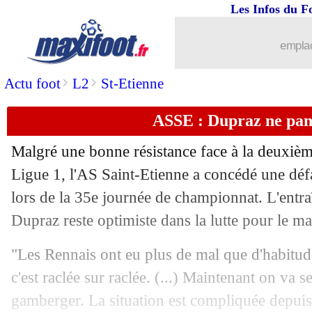
Les Infos du F
01/05
L1
: Troyes 3-0 Lille (fini)
emplac
01/05
Espanyol
: Cannavaro futur entraîneur
>
>
Actu foot
L2
St-Etienne
01/05
Ita.
: Bonucci offre un succès à la Juv
ASSE : Dupraz ne pan
01/05
L1
: Montpellier-Metz, les compos
Malgré une bonne résistance face à la deuxièm
Ligue 1, l'AS Saint-Etienne a concédé une déf
01/05
L1
: Monaco-Angers, les compos
lors de la 35e journée de championnat. L'entra
01/05
Dupraz reste optimiste dans la lutte pour le ma
L1
: Lorient-Reims, les compos
"Les Rennais ont eu plus de mal que d'habitude
01/05
L1
: Brest-Clermont, les compos
c'est raclée sur raclée. (...) Maintenant on va s
01/05
Lyon
: un gros concurrent pour Malac
gamberger. La situation est compliquée depuis