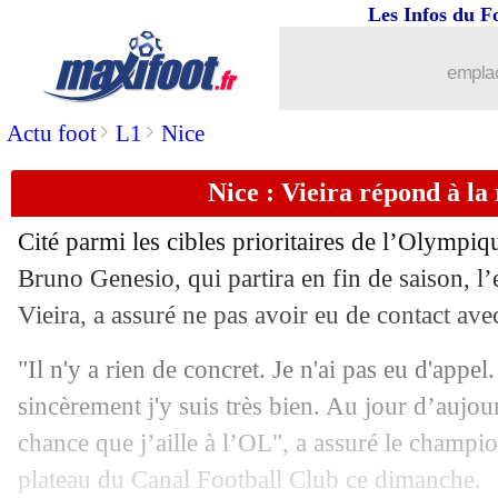
Les Infos du F
emplac
>
>
Actu foot
L1
Nice
...
brèves d'AUJOURD'HUI ( 7 août 202
Nice : Vieira répond à l
...
Liste des brèves du lun. 22 avril 2019
Cité parmi les cibles prioritaires de l’Olympi
21/04
PSG
: Cavani confirme ses intentions
Bruno Genesio, qui partira en fin de saison, l’
Vieira, a assuré ne pas avoir eu de contact ave
21/04
PHOTOS
: la douche pour Choupo-Mo
"Il n'y a rien de concret. Je n'ai pas eu d'appel
21/04
PSG
: pas de célébrations, Beye n'en r
sincèrement j'y suis très bien. Au jour d’aujour
chance que j’aille à l’OL", a assuré le champ
21/04
PSG
: Mbappé s'amuse de la rumeur R
plateau du Canal Football Club ce dimanche.