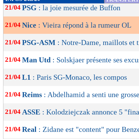
de
21/04
PSG
: la joie mesurée de Buffon
lecture
21/04
Nice
: Vieira répond à la rumeur OL
OK
21/04
PSG-ASM
: Notre-Dame, maillots et
21/04
Man Utd
: Solskjaer présente ses excu
21/04
L1
: Paris SG-Monaco, les compos
21/04
Reims
: Abdelhamid a senti une grosse
21/04
ASSE
: Kolodziejczak annonce 5 "fina
21/04
Real
: Zidane est "content" pour Ben