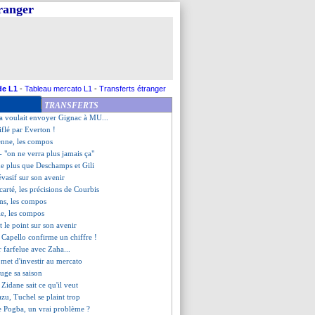
tranger
mine Chelsea à l'aller !
 Etienne (fini)
repasse devant, Arsenal chute
inte une "décompression"
plé, Benzema porte le Real !
épond au Bayern !
miens (fini)
de L1
-
Tableau mercato L1
-
Transferts étranger
pion de France !
TRANSFERTS
Lille (fini)
sa voulait envoyer Gignac à MU...
flé par Everton !
enne, les compos
- "on ne verra plus jamais ça"
ne plus que Deschamps et Gili
évasif sur son avenir
arté, les précisions de Courbis
ns, les compos
le, les compos
t le point sur son avenir
, Capello confirme un chiffre !
 farfelue avec Zaha...
met d'investir au mercato
uge sa saison
 Zidane sait ce qu'il veut
azu, Tuchel se plaint trop
 de Pogba, un vrai problème ?