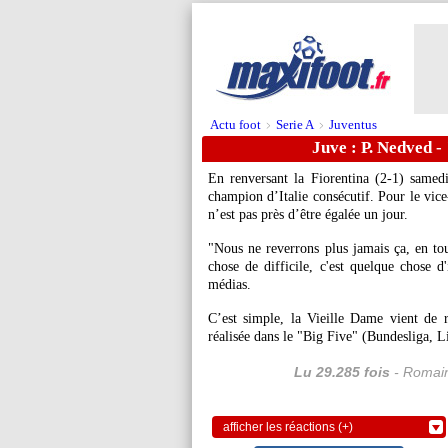
Actu foot
Serie A
Juventus
>
>
Juve : P. Nedved -
En renversant la Fiorentina (2-1) samed
champion d’Italie consécutif. Pour le vic
n’est pas près d’être égalée un jour.
"Nous ne reverrons plus jamais ça, en tout
chose de difficile, c'est quelque chose d
médias.
C’est simple, la Vieille Dame vient de 
réalisée dans le "Big Five" (Bundesliga, 
Lu 29.285 fois
- Romain
afficher les réactions (+)