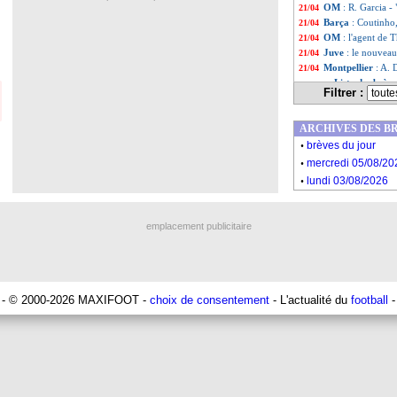
OM
: R. Garcia -
21/04
Barça
: Coutinho,
21/04
OM
: l'agent de T
21/04
Juve
: le nouvea
21/04
Montpellier
: A. 
21/04
Liste des brèv
...
Filtrer :
Liste des brèv
...
ARCHIVES DES B
.
brèves du jour
.
mercredi 05/08/20
.
lundi 03/08/2026
emplacement publicitaire
- © 2000-2026 MAXIFOOT -
choix de consentement
- L'actualité du
football
-