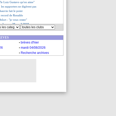
 "le Luiz Gustavo qu'on aime"
 les supporters ne digèrent pas
hauvin fait le point
u record de Ronaldo
Delort - "je veux rester"
es du sam. 20 avril 2019
es du ven. 19 avril 2019
REVES
.
brèves d'hier
.
26
mardi 04/08/2026
.
Recherche archives