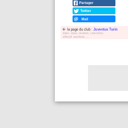
Partager
Twitter
Mail
la page du club :
Juventus Turin
bilan, stats, réultats, calendrier,
effectif, tranferts, ...