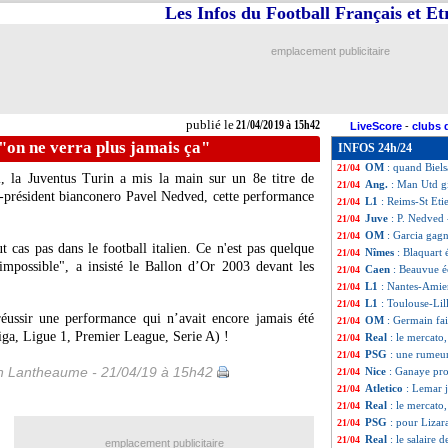
Les Infos du Football Français et E
LdC (f)
: Lyon do
21/04
L1
: Reims 0-2 St
21/04
Ang.
: Liverpool 
21/04
emplacement publicitaire
Lille
: Galtier po
21/04
Esp.
: avec un tri
21/04
All.
: Dortmund r
21/04
L1
: Nantes 3-2 A
21/04
publié le
21/04/2019 à 15h42
LiveScore
-
clubs 
L1
: le PSG cham
21/04
 "on ne verra plus jamais ça"
INFOS 24h/24
L1
: Toulouse 0-0 
21/04
OM
: quand Biel
21/04
i, la Juventus Turin a mis la main sur un 8e titre de
Ang.
: Man Utd gi
21/04
e-président bianconero Pavel Nedved, cette performance
L1
: Reims-St Eti
21/04
Juve
: P. Nedved 
21/04
OM
: Garcia gag
21/04
 cas pas dans le football italien. Ce n'est pas quelque
Nîmes
: Blaquart 
21/04
'impossible", a insisté le Ballon d’Or 2003 devant les
Caen
: Beauvue éc
21/04
L1
: Nantes-Amie
21/04
L1
: Toulouse-Lil
21/04
réussir une performance qui n’avait encore jamais été
OM
: Germain fai
21/04
Liga, Ligue 1, Premier League, Serie A) !
Real
: le mercato
21/04
PSG
: une rumeur
21/04
 Lantheaume - 21/04/19 à 15h42
Nice
: Ganaye pro
21/04
Atletico
: Lemar j
21/04
Real
: le mercato,
21/04
PSG
: pour Lizar
21/04
Real
: le salaire
21/04
emplacement publicitaire