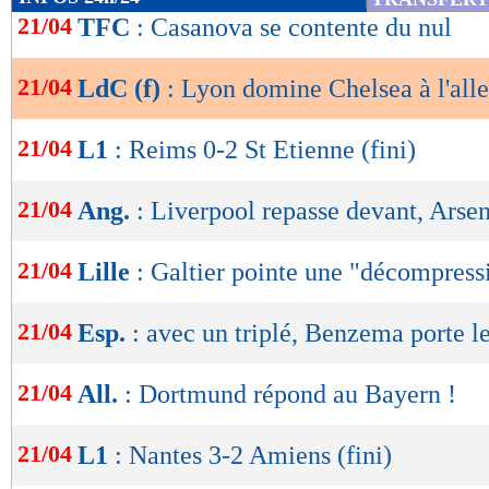
de
21/04
TFC
: Casanova se contente du nul
lecture
21/04
LdC (f)
: Lyon domine Chelsea à l'alle
OK
21/04
L1
: Reims 0-2 St Etienne (fini)
21/04
Ang.
: Liverpool repasse devant, Arse
21/04
Lille
: Galtier pointe une "décompress
21/04
Esp.
: avec un triplé, Benzema porte le
21/04
All.
: Dortmund répond au Bayern !
21/04
L1
: Nantes 3-2 Amiens (fini)