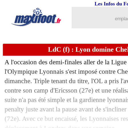
Les Infos du F
21/04
PSG
: Mbappé, une 1ère depuis Papin 
emplac
21/04
L1
: Paris SG 3-1 Monaco (fini)
21/04
Esp.
: Valence et Guedes s'accrochent..
LdC (f) : Lyon domine Chels
21/04
Nice
: Vieira se paie Saint-Maximin
A l'occasion des demi-finales aller de la Lig
21/04
Bayern
: Pavard répond aux sceptique
l'Olympique Lyonnais s'est imposé contre Chel
dimanche. Triple tenant du titre, l'OL a pris l'
21/04
PSG
: A. Wenger - "candidat à rien"
contre son camp d'Ericsson (27e) et une réalis
suite n'a pas été simple et la gardienne lyonn
21/04
Nice
: Vieira, Balotelli et sa "grosse e
penalty juste avant la pause avant de s'incline
(72e). Avec ce but encaissé, les Lyonnaises re
21/04
PSG
: la joie mesurée de Buffon