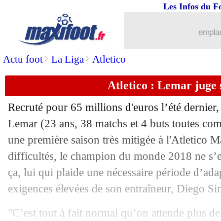
Les Infos du F
21/04
All.
: Dortmund répond au Bayern !
emplac
21/04
L1
: Nantes 3-2 Amiens (fini)
>
>
Actu foot
La Liga
Atletico
21/04
L1
: le PSG champion de France !
Atletico : Lemar juge 
21/04
L1
: Toulouse 0-0 Lille (fini)
Recruté pour 65 millions d'euros l’été dernier,
21/04
OM
: quand Bielsa voulait envoyer G
Lemar
(23 ans, 38 matchs et 4 buts toutes comp
une première saison très mitigée à l'Atletico 
21/04
Ang.
: Man Utd giflé par Everton !
difficultés, le champion du monde 2018 ne s’en
ça, lui qui plaide une nécessaire période d’ada
21/04
L1
: Reims-St Etienne, les compos
exigences élevées de son entraîneur, Diego 
21/04
Juve
: P. Nedved - "on ne verra plus j
"C’est tout à fait normal qu’on attende plus de