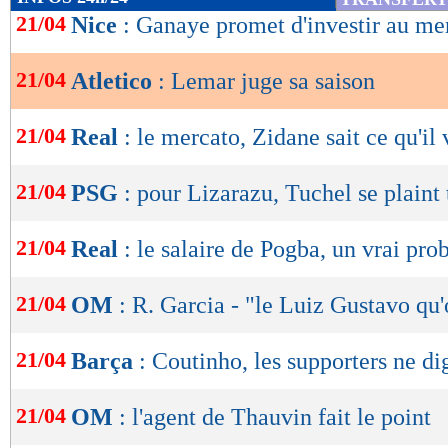
de
21/04
Nice
: Ganaye promet d'investir au me
lecture
21/04
Atletico
: Lemar juge sa saison
OK
21/04
Real
: le mercato, Zidane sait ce qu'il 
21/04
PSG
: pour Lizarazu, Tuchel se plaint 
21/04
Real
: le salaire de Pogba, un vrai pr
21/04
OM
: R. Garcia - "le Luiz Gustavo qu
21/04
Barça
: Coutinho, les supporters ne di
21/04
OM
: l'agent de Thauvin fait le point