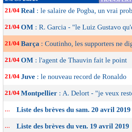
de
21/04
Real
: le salaire de Pogba, un vrai pr
lecture
OK
21/04
OM
: R. Garcia - "le Luiz Gustavo qu
21/04
Barça
: Coutinho, les supporters ne di
21/04
OM
: l'agent de Thauvin fait le point
21/04
Juve
: le nouveau record de Ronaldo
21/04
Montpellier
: A. Delort - "je veux rest
...
Liste des brèves du sam. 20 avril 2019
...
Liste des brèves du ven. 19 avril 2019