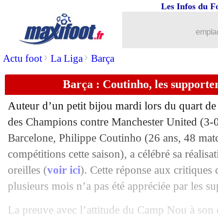
Les Infos du F
21/04
OM
: quand Bielsa voulait envoyer G
emplac
21/04
Ang.
: Man Utd giflé par Everton !
>
>
Actu foot
La Liga
Barça
21/04
L1
: Reims-St Etienne, les compos
Barça : Coutinho, les supporte
21/04
Juve
: P. Nedved - "on ne verra plus j
Auteur d’un petit bijou mardi lors du quart de 
des Champions contre Manchester United (3-0)
21/04
OM
: Garcia gagne plus que Deschamp
Barcelone,
Philippe Coutinho
(26 ans, 48 matc
21/04
compétitions cette saison), a célébré sa réalisa
Nîmes
: Blaquart évasif sur son avenir
oreilles (
voir ici
). Cette réponse aux critiques 
21/04
Caen
: Beauvue écarté, les précisions
plusieurs mois n’a pas été appréciée par les su
21/04
L1
: Nantes-Amiens, les compos
La preuve avec l’attitude du Camp Nou à son 