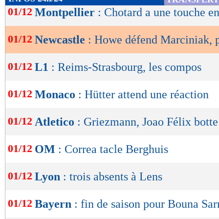
a rajouté Howe.
de
01/12
Montpellier
: Chotard a une touche e
lecture
Lu 10.944 fois
- Youcef Touaitia 
01/12
Newcastle
: Howe défend Marciniak, 
OK
01/12
L1
: Reims-Strasbourg, les compos
01/12
Monaco
: Hütter attend une réaction
01/12
Atletico
: Griezmann, Joao Félix botte
01/12
OM
: Correa tacle Berghuis
01/12
Lyon
: trois absents à Lens
01/12
Bayern
: fin de saison pour Bouna Sar