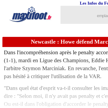
Les Infos du F
emplac
Newcastle : Howe défend Marci
Dans l'incompréhension après le penalty acco
(1-1), mardi en Ligue des Champions, Eddie 
l'arbitre Szymon Marciniak. En revanche, l'en
pas hésité à critiquer l'utilisation de la VAR.
...
brèves d'AUJOURD'HUI ( 9 août 202
"Dans quel état d'esprit va-t-il consulter les im
dire : "Selon moi, il n'y avait pas penalty et c'
...
Liste des brèves du sam. 2 décembre 
Ou est-il dans l'obligation d'accorder le pena