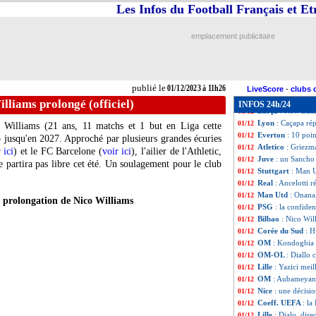
Milan
: pour Tona
01/12
Les Infos du Football Français et E
TdC
: PSG-Toulou
01/12
PSG
: un flocage
01/12
emplacement publicitaire
Monaco
: Golovi
01/12
Roma
: Aouar, l
01/12
Euro 2024
: Desc
01/12
Lyon
: Grosso, "i
01/12
publié le
01/12/2023 à 11h26
PSG
: Campos at
01/12
LiveScore
-
clubs 
Milan
: Maldini v
01/12
illiams prolongé (officiel)
INFOS 24h/24
Barça
: New Bala
01/12
Lyon
: Caçapa ré
01/12
o
Williams
(21 ans, 11 matchs et 1 but en Liga cette
Everton
: 10 poin
01/12
o jusqu'en 2027. Approché par plusieurs grandes écuries
Atletico
: Griezma
01/12
 ici
) et le FC Barcelone (
voir ici
), l'ailier de l'Athletic,
Juve
: un Sancho 
01/12
ne partira pas libre cet été. Un soulagement pour le club
Stuttgart
: Man U
01/12
Real
: Ancelotti 
01/12
Man Utd
: Onana
01/12
la prolongation de Nico Williams
PSG
: la confiden
01/12
Bilbao
: Nico Wil
01/12
Corée du Sud
: H
01/12
OM
: Kondogbia
01/12
OM-OL
: Diallo 
01/12
Lille
: Yazici mei
01/12
OM
: Aubameyang
01/12
Nice
: une décisio
01/12
Coeff. UEFA
: l
01/12
Lille
: Djalo, direc
01/12