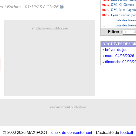
OM
: G. Gattuso
01/12
nt Barbier - 01/12/23 à 11h26
OM
: le soulagem
01/12
Lyon
: Grosso part
01/12
Liste des brèv
...
Liste des brèv
...
emplacement publicitaire
Filtrer :
ARCHIVES DES B
.
brèves du jour
.
mardi 04/08/2026
.
dimanche 02/08/2
emplacement publicitaire
- © 2000-2026 MAXIFOOT -
choix de consentement
- L'actualité du
football
-