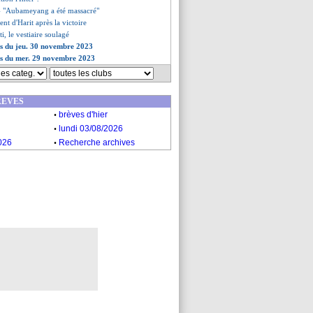
 - "Aubameyang a été massacré"
ent d'Harit après la victoire
i, le vestiaire soulagé
es du jeu. 30 novembre 2023
es du mer. 29 novembre 2023
REVES
.
brèves d'hier
.
lundi 03/08/2026
.
026
Recherche archives