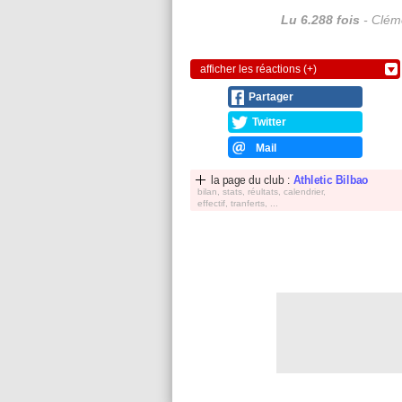
Lu 6.288 fois
- Cléme
afficher les réactions (+)
Partager
Twitter
Mail
la page du club :
Athletic Bilbao
bilan, stats, réultats, calendrier,
effectif, tranferts, ...