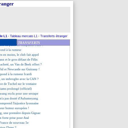
li, Maldini a dû se battre...
tranger
se se jouera bien au Parc
 coréen contre Le Havre
n évoque son avenir
e bouc émissaire de Mourinho !
hamps opéré et absent au tirage
néluctable" pour Aulas
tendu au Brésil pour Moscardo
de L1
-
Tableau mercato L1
-
Transferts étranger
iré en plein objectif C1
TRANSFERTS
nce en passe de remplacer Nike ?
pond à la rumeur
ts en moins, le club fait appel
nn et le gros défaut de Félix
acheté, un Van de Beek offert ?
td et Newcastle sur Guirassy !
répond à la rumeur Icardi
, un imbroglio avec la CAN ?
ce de Tuchel sur le vestiaire
liams prolongé (officiel)
wang exclu pour une sextape
 n'a pas douté d'Aubameyang
comprend l'injustice lyonnaise
lleur buteur européen !
, une première depuis Gignac
n forte prise pour Atal
a France de nouveau 5e
tion l'Inter ?