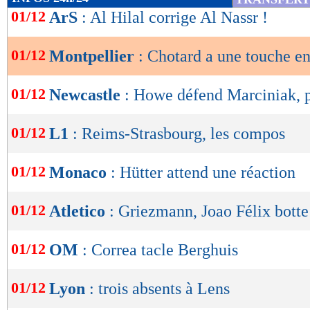
de
01/12
ArS
: Al Hilal corrige Al Nassr !
lecture
01/12
Montpellier
: Chotard a une touche e
OK
01/12
Newcastle
: Howe défend Marciniak, 
01/12
L1
: Reims-Strasbourg, les compos
01/12
Monaco
: Hütter attend une réaction
01/12
Atletico
: Griezmann, Joao Félix botte
01/12
OM
: Correa tacle Berghuis
01/12
Lyon
: trois absents à Lens