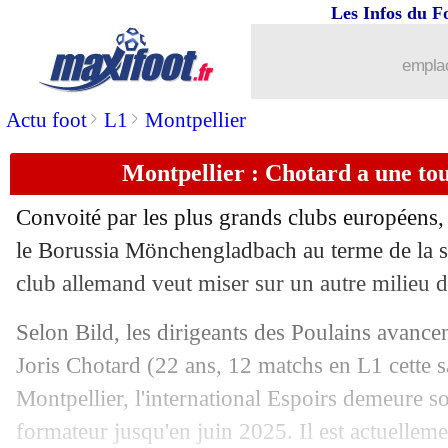
Les Infos du F
emplac
>
>
Actu foot
L1
Montpellier
Montpellier : Chotard a une to
Convoité par les plus grands clubs européens,
le Borussia Mönchengladbach au terme de la sa
club allemand veut miser sur un autre milieu de
Selon Bild, les dirigeants des Poulains avancen
Joris
Chotard
(22 ans, 12 matchs en L1 cette s
Montpellier, l'international Espoirs demeure s
...
brèves d'AUJOURD'HUI ( 8 août 202
formateur jusqu'en juin 2025. Il est actuellem