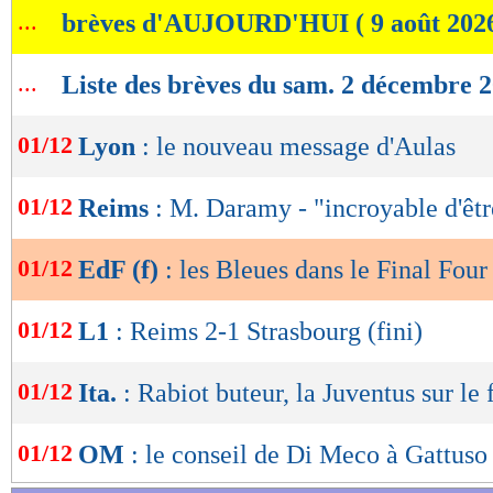
...
brèves d'AUJOURD'HUI ( 9 août 202
de
lecture
...
Liste des brèves du sam. 2 décembre 
OK
01/12
Lyon
: le nouveau message d'Aulas
01/12
Reims
: M. Daramy - "incroyable d'êtr
01/12
EdF (f)
: les Bleues dans le Final Four
01/12
L1
: Reims 2-1 Strasbourg (fini)
01/12
Ita.
: Rabiot buteur, la Juventus sur le f
01/12
OM
: le conseil de Di Meco à Gattuso