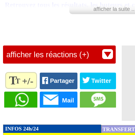
Retrouvez tous les résultats, les buteurs et
afficher la suite ..
SCORE de Maxifoot.
Lu 9.051 fois
- Youcef Touaitia 
afficher les réactions (+)
T
+/-
T
Partager
Twitter
Règlez la
taille du
Mail
texte
pour
l'adapter
à vos
INFOS 24h/24
TRANSFERT
préférences