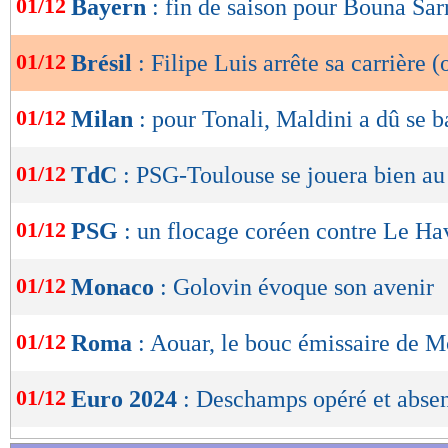
01/12
Bayern
: fin de saison pour Bouna Sar
de
lecture
01/12
Brésil
: Filipe Luis arrête sa carrière (o
OK
01/12
Milan
: pour Tonali, Maldini a dû se ba
01/12
TdC
: PSG-Toulouse se jouera bien au
01/12
PSG
: un flocage coréen contre Le Ha
01/12
Monaco
: Golovin évoque son avenir
01/12
Roma
: Aouar, le bouc émissaire de M
01/12
Euro 2024
: Deschamps opéré et absen