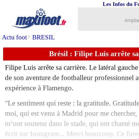
...
Liste des brèves du sam. 2 décembre 
Les Infos du F
01/12
Lyon
: le nouveau message d'Aulas
emplac
01/12
Reims
: M. Daramy - "incroyable d'êtr
>
Actu foot
BRESIL
Brésil : Filipe Luis arrête sa
01/12
EdF (f)
: les Bleues dans le Final Four
Filipe Luis arrête sa carrière. Le latéral gauche
01/12
L1
: Reims 2-1 Strasbourg (fini)
de son aventure de footballeur professionnel 
expérience à Flamengo.
01/12
Ita.
: Rabiot buteur, la Juventus sur le f
"Le sentiment qui reste : la gratitude. Gratitud
01/12
OM
: le conseil de Di Meco à Gattuso
moi, qui est venu à Madrid pour me chercher, 
m’ont soutenu dans le stade, qui ont chanté 
01/12
Lyon
: Friio nommé directeur sportif (o
écrit sur Instagram... Merci beaucoup. Ce fure