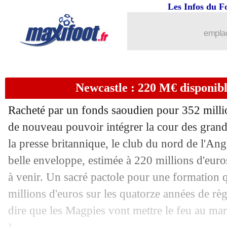
Les Infos du F
09/10
Ballon d'Or
: 5 Italiens, Mancini fait
emplac
09/10
Espagne
: les Bleus, "spécial" pour L
09/10
Troyes
: Rami a enfin joué
Newcastle : 220 M€ disponibl
09/10
Espagne
: Luis Enrique prévient les B
Racheté par un fonds saoudien pour 352 milli
09/10
Algérie
: le bilan impressionnant de 
de nouveau pouvoir intégrer la cour des gran
la presse britannique, le club du nord de l'Ang
09/10
Lyon
: quand Puel visait Suarez !
belle enveloppe, estimée à 220 millions d'euro
à venir. Un sacré pactole pour une formation 
09/10
Barça
: Xavi ne dit pas non...
millions d'euros sur les quatorze années de r
dire que les Magpies vont mettre le feu au mar
09/10
Newcastle
: une réunion des clubs angl