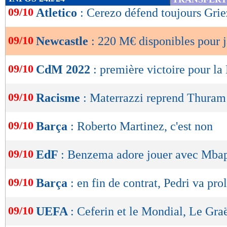
de
09/10
Atletico
: Cerezo défend toujours Gr
lecture
09/10
Newcastle
: 220 M€ disponibles pour 
OK
09/10
CdM 2022
: première victoire pour la
09/10
Racisme
: Materrazzi reprend Thuram
09/10
Barça
: Roberto Martinez, c'est non
09/10
EdF
: Benzema adore jouer avec Mba
09/10
Barça
: en fin de contrat, Pedri va pro
09/10
UEFA
: Ceferin et le Mondial, Le Gra