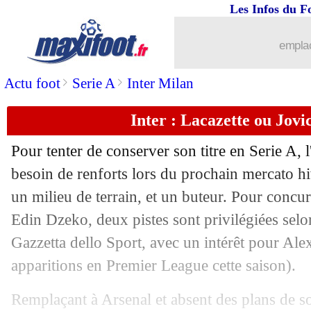
Les Infos du F
09/10
Roma
: le Real a fait douter Totti
emplac
09/10
CdM 2022
: l'Ukraine s'impose, la Su
>
>
Actu foot
Serie A
Inter Milan
09/10
EdF
: Deschamps n'a rien contre Lapo
Inter : Lacazette ou Jovic
09/10
PSG
: Leonardo - "Kylian est un bijou
Pour tenter de conserver son titre en Serie A, l
09/10
PSG
: Mbappé, Leonardo tacle encore
besoin de renforts lors du prochain mercato hi
un milieu de terrain, et un buteur. Pour concur
09/10
Espagne
: Ferran Torres incertain fac
Edin Dzeko, deux pistes sont privilégiées selo
Gazzetta dello Sport, avec un intérêt pour Ale
09/10
Séville
: Lopetegui voit grand pour K
apparitions en Premier League cette saison).
09/10
Newcastle
: une short-list de 5 joueurs
Remplaçant à Arsenal et absent des plans de so