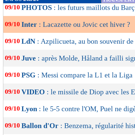
de
09/10
PHOTOS
: les futurs maillots du Barç
lecture
09/10
Inter
: Lacazette ou Jovic cet hiver ?
OK
09/10
LdN
: Azpilicueta, au bon souvenir d
09/10
Juve
: après Molde, Håland a failli sig
09/10
PSG
: Messi compare la L1 et la Liga
09/10
VIDEO
: le missile de Diop avec les 
09/10
Lyon
: le 5-5 contre l'OM, Puel ne dig
09/10
Ballon d'Or
: Benzema, régularité his