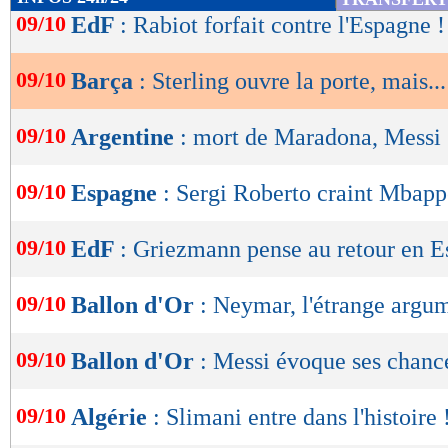
de
09/10
EdF
: Rabiot forfait contre l'Espagne !
lecture
09/10
Barça
: Sterling ouvre la porte, mais...
OK
09/10
Argentine
: mort de Maradona, Messi 
09/10
Espagne
: Sergi Roberto craint Mbapp
09/10
EdF
: Griezmann pense au retour en E
09/10
Ballon d'Or
: Neymar, l'étrange argu
09/10
Ballon d'Or
: Messi évoque ses chanc
09/10
Algérie
: Slimani entre dans l'histoire 