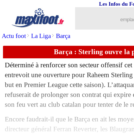
Les Infos du F
09/10
Racisme
: Materrazzi reprend Thuram
emplac
09/10
Barça
: Roberto Martinez, c'est non
>
>
Actu foot
La Liga
Barça
09/10
EdF
: Benzema adore jouer avec Mba
Barça : Sterling ouvre la p
09/10
Barça
: en fin de contrat, Pedri va pro
Déterminé à renforcer son secteur offensif cet
09/10
UEFA
: Ceferin et le Mondial, Le Gra
entrevoit une ouverture pour Raheem Sterling (
but en Premier League cette saison). L’attaqu
09/10
PHOTOS
: les futurs maillots du Barç
refuserait de prolonger son contrat qui expire
son feu vert au club catalan pour tenter de le r
09/10
Inter
: Lacazette ou Jovic cet hiver ?
Encore faudrait-il que le Barça en ait les moy
09/10
LdN
: Azpilicueta, au bon souvenir d
directeur général Ferran Reverter, les Blaugr