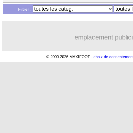
...
Liste des brèves du ven. 8 octobre 202
Filtrer :
...
Liste des brèves du jeu. 7 octobre 202
emplacement publici
- © 2000-2026 MAXIFOOT -
choix de consentemen