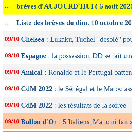
...
brèves d'AUJOURD'HUI ( 6 août 202
de
lecture
...
Liste des brèves du dim. 10 octobre 2
OK
09/10
Chelsea
: Lukaku, Tuchel "désolé" pour
09/10
Espagne
: la possession, DD se fait un
09/10
Amical
: Ronaldo et le Portugal batten
09/10
CdM 2022
: le Sénégal et le Maroc as
09/10
CdM 2022
: les résultats de la soirée
09/10
Ballon d'Or
: 5 Italiens, Mancini fait