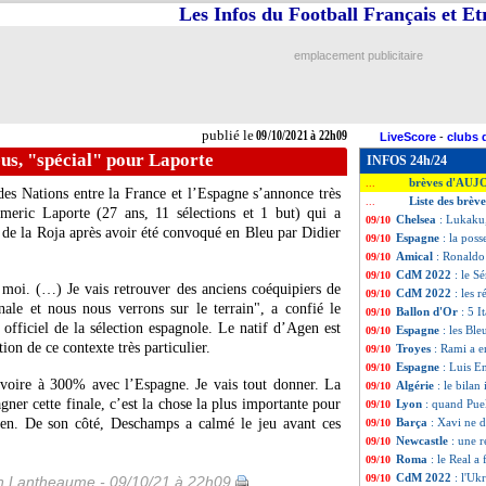
Les Infos du Football Français et E
emplacement publicitaire
publié le
09/10/2021 à 22h09
LiveScore
-
clubs 
eus, "spécial" pour Laporte
INFOS 24h/24
brèves d'AUJ
...
es Nations entre la France et l’Espagne s’annonce très
Liste des brèv
...
ymeric Laporte (27 ans, 11 sélections et 1 but) qui a
Chelsea
: Lukaku,
09/10
 de la Roja après avoir été convoqué en Bleu par Didier
Espagne
: la poss
09/10
Amical
: Ronaldo 
09/10
CdM 2022
: le S
09/10
 moi. (…) Je vais retrouver des anciens coéquipiers de
CdM 2022
: les r
09/10
nale et nous nous verrons sur le terrain", a confié le
Ballon d'Or
: 5 I
09/10
 officiel de la sélection espagnole. Le natif d’Agen est
Espagne
: les Ble
09/10
tion de ce contexte très particulier.
Troyes
: Rami a e
09/10
Espagne
: Luis E
09/10
% voire à 300% avec l’Espagne. Je vais tout donner. La
Algérie
: le bila
09/10
agner cette finale, c’est la chose la plus importante pour
Lyon
: quand Puel
09/10
izen. De son côté, Deschamps a calmé le jeu avant ces
Barça
: Xavi ne d
09/10
Newcastle
: une r
09/10
Roma
: le Real a 
09/10
CdM 2022
: l'Uk
09/10
 Lantheaume - 09/10/21 à 22h09