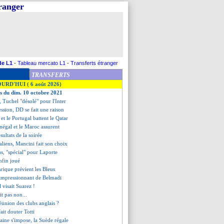
tranger
de L1
-
Tableau mercato L1
-
Transferts étranger
TRANSFERTS
OURD'HUI ( 6 août 2026)
es du dim. 10 octobre 2021
 Tuchel "désolé" pour l'Inter
ession, DD se fait une raison
et le Portugal battent le Qatar
énégal et le Maroc assurent
ésultats de la soirée
taliens, Mancini fait son choix
us, "spécial" pour Laporte
nfin joué
nrique prévient les Bleus
n impressionnant de Belmadi
 visait Suarez !
it pas non...
éunion des clubs anglais ?
fait douter Totti
raine s'impose, la Suède régale