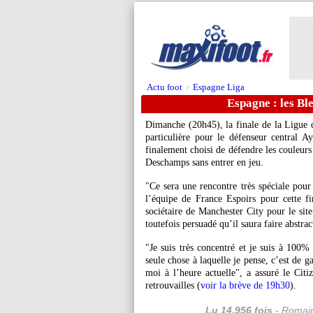
Actu foot
Espagne Liga
>
Espagne : les Bl
Dimanche (20h45), la finale de la Ligue d
particulière pour le défenseur central A
finalement choisi de défendre les couleurs
Deschamps sans entrer en jeu.
"Ce sera une rencontre très spéciale pour
l’équipe de France Espoirs pour cette fi
sociétaire de Manchester City pour le site
toutefois persuadé qu’il saura faire abstrac
"Je suis très concentré et je suis à 100
seule chose à laquelle je pense, c’est de g
moi à l’heure actuelle", a assuré le Cit
retrouvailles (
voir la brève de 19h30
).
Lu 14.956 fois
- Romain